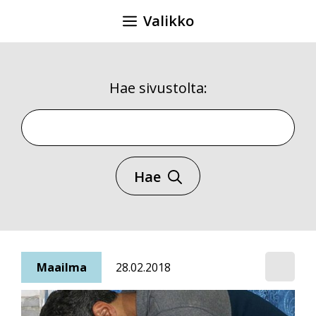
Siirry
Valikko
sisältöön
Hae sivustolta:
Hae sivustolta
Hae
Maailma
28.02.2018