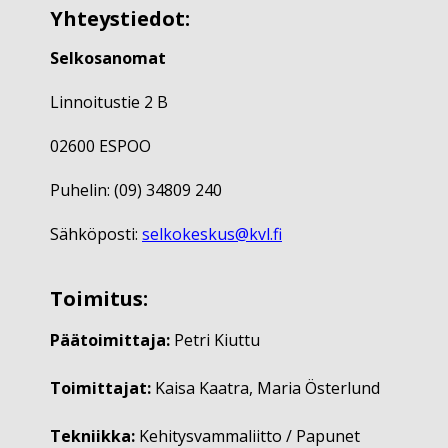
Yhteystiedot:
Selkosanomat
Linnoitustie 2 B
02600 ESPOO
Puhelin: (09) 34809 240
Sähköposti:
selkokeskus@kvl.fi
Toimitus:
Päätoimittaja:
Petri Kiuttu
Toimittajat:
Kaisa Kaatra, Maria Österlund
Tekniikka:
Kehitysvammaliitto / Papunet