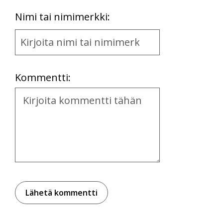
First
Nimi tai nimimerkki:
Name
and
Location
Kommentti:
Kommentti