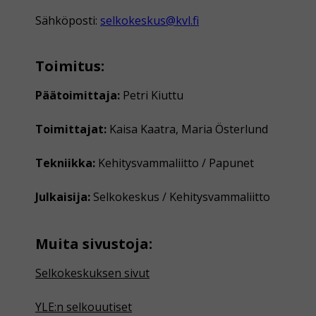
Sähköposti:
selkokeskus@kvl.fi
Toimitus:
Päätoimittaja:
Petri Kiuttu
Toimittajat:
Kaisa Kaatra, Maria Österlund
Tekniikka:
Kehitysvammaliitto / Papunet
Julkaisija:
Selkokeskus / Kehitysvammaliitto
Muita sivustoja:
Selkokeskuksen sivut
YLE:n selkouutiset