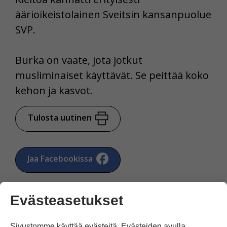
äärioikeistolainen Sveitsin kansanpuolue
SVP.
Burka on vaate, jota jotkut
musliminaiset käyttävät. Se peittää koko
kehon ja kasvot.
Tulosta uutinen
Jaa Facebookissa
Evästeasetukset
Sivustomme käyttää evästeitä. Evästeiden avulla