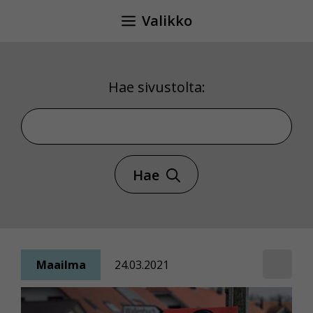
Siirry
Valikko
sisältöön
Hae sivustolta:
Hae sivustolta
Hae
Maailma
24.03.2021