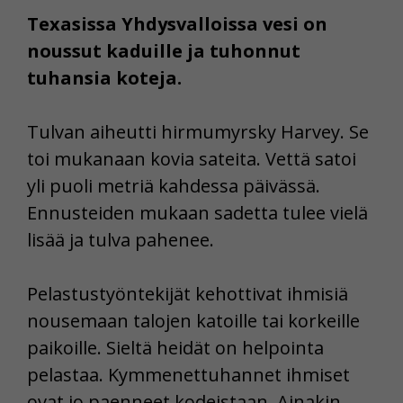
Texasissa Yhdysvalloissa vesi on
noussut kaduille ja tuhonnut
tuhansia koteja.
Tulvan aiheutti hirmumyrsky Harvey. Se
toi mukanaan kovia sateita. Vettä satoi
yli puoli metriä kahdessa päivässä.
Ennusteiden mukaan sadetta tulee vielä
lisää ja tulva pahenee.
Pelastustyöntekijät kehottivat ihmisiä
nousemaan talojen katoille tai korkeille
paikoille. Sieltä heidät on helpointa
pelastaa. Kymmenettuhannet ihmiset
ovat jo paenneet kodeistaan. Ainakin