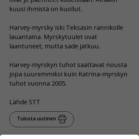
kuusi ihmistä on kuollut.
Harvey-myrsky iski Teksasin rannikolle
lauantaina. Myrskytuulet ovat
laantuneet, mutta sade jatkuu.
Harvey-myrskyn tuhot saattavat nousta
jopa suuremmiksi kuin Katrina-myrskyn
tuhot vuonna 2005.
Lähde STT
Tulosta uutinen