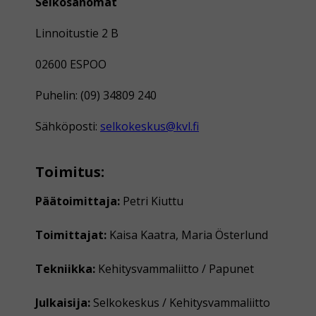
Selkosanomat
Linnoitustie 2 B
02600 ESPOO
Puhelin: (09) 34809 240
Sähköposti:
selkokeskus@kvl.fi
Toimitus:
Päätoimittaja:
Petri Kiuttu
Toimittajat:
Kaisa Kaatra, Maria Österlund
Tekniikka:
Kehitysvammaliitto / Papunet
Julkaisija:
Selkokeskus / Kehitysvammaliitto