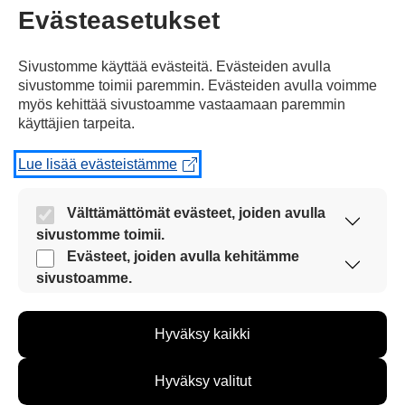
Jaa Facebookissa
Evästeasetukset
Sivustomme käyttää evästeitä. Evästeiden avulla
sivustomme toimii paremmin. Evästeiden avulla voimme
myös kehittää sivustoamme vastaamaan paremmin
käyttäjien tarpeita.
Lue lisää evästeistämme
Kommentoi
Välttämättömät evästeet, joiden avulla
Voit kirjoittaa mielipiteesi
sivustomme toimii.
uutisesta
Nämä evästeet ovat aina käytössä, jotta
Evästeet, joiden avulla kehitämme
kommenttilaatikkoon.
sivustoamme voi käyttää sujuvasti ja turvallisesti.
sivustoamme.
Näiden evästeiden avulla keräämme tietoa, miten
Sinun pitää kirjoittaa myös
sivustoamme käytetään. Tiedon avulla voimme
nimesi tai keksiä nimimerkki.
Hyväksy kaikki
kehittää sivustoamme vastaamaan paremmin
käyttäjien tarpeita. Tietoa kerätään esimerkiksi
kävijämääristä ja siitä, mitä sivuja käytetään ja
First
Nimi tai nimimerkki:
Hyväksy valitut
miten sivuilla liikutaan. Emme kuitenkaan kerää