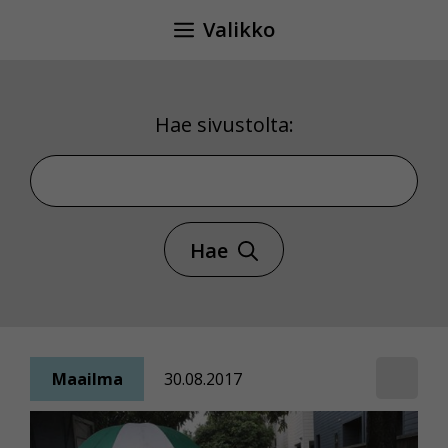
Siirry
Valikko
sisältöön
Hae sivustolta:
Hae sivustolta
Hae
Maailma
30.08.2017