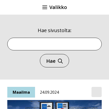
Siirry
Valikko
sisältöön
Hae sivustolta:
Hae sivustolta
Hae
Maailma
24.09.2024