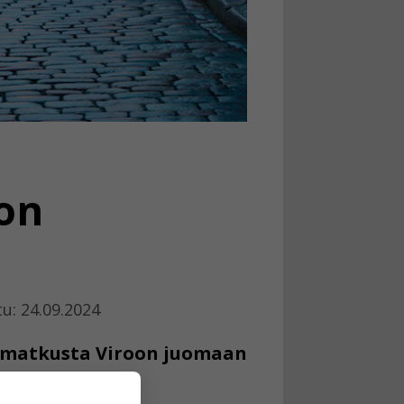
on
tu: 24.09.2024
ä matkusta Viroon juomaan