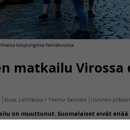
vanhassa kaupungissa heinäkuussa.
n matkailu Virossa 
Kuva: Lehtikuva / Teemu Salonen
Uutinen julkais
ilu on muuttunut. Suomalaiset eivät enä