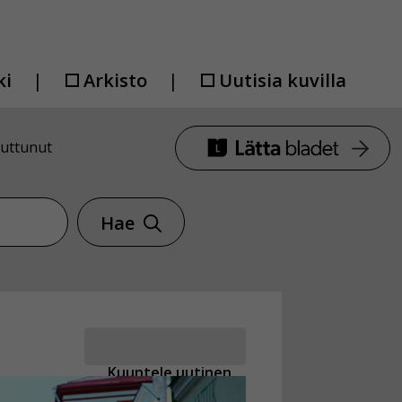
ki
Arkisto
Uutisia kuvilla
uuttunut
Hae
Kuuntele uutinen