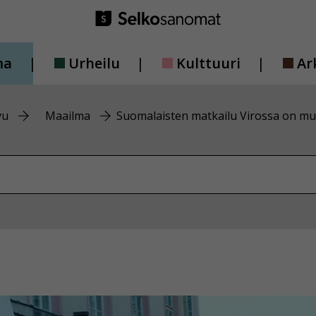
ma
Urheilu
Kulttuuri
Ar
vu
Maailma
Suomalaisten matkailu Virossa on m
vustolta