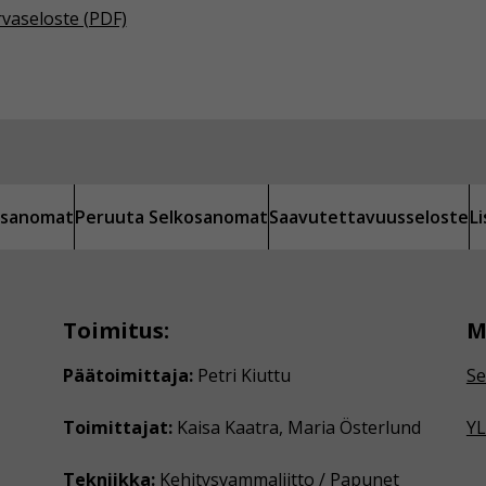
rvaseloste (PDF)
kosanomat
Peruuta Selkosanomat
Saavutettavuusseloste
L
Toimitus:
M
Päätoimittaja:
Petri Kiuttu
Se
Toimittajat:
Kaisa Kaatra, Maria Österlund
YL
Tekniikka:
Kehitysvammaliitto / Papunet