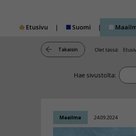
Siirry
sisältöön
Etusivu
Suomi
Maail
Takaisin
Olet tässä:
Etusi
Hae si
Hae sivustolta:
Maailma
24.09.2024