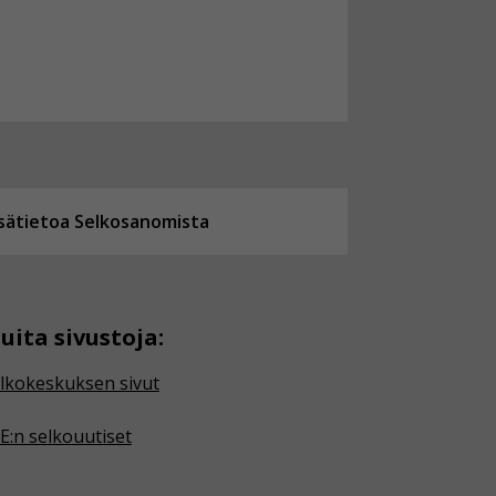
isätietoa Selkosanomista
uita sivustoja:
lkokeskuksen sivut
E:n selkouutiset