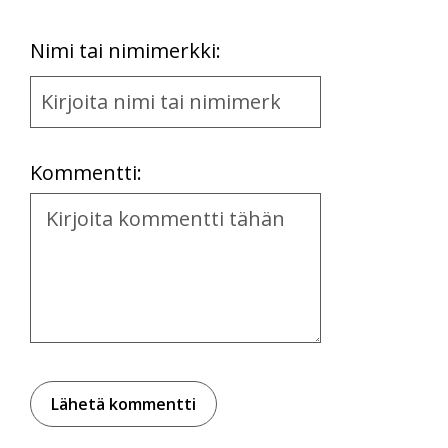
First
Nimi tai nimimerkki:
Name
and
Location
Kommentti:
Kommentti