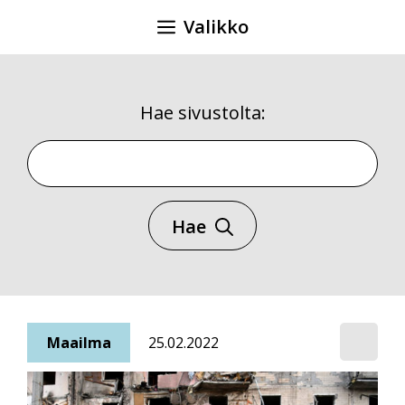
Siirry
Valikko
sisältöön
Hae sivustolta:
Hae sivustolta
Hae
Maailma
25.02.2022