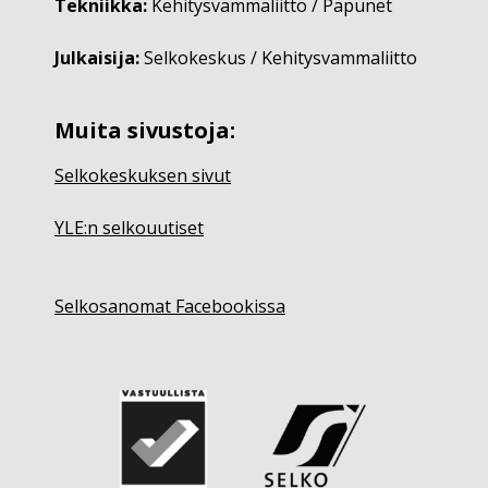
Tekniikka:
Kehitysvammaliitto / Papunet
Julkaisija:
Selkokeskus / Kehitysvammaliitto
Muita sivustoja:
Selkokeskuksen sivut
YLE:n selkouutiset
Selkosanomat Facebookissa