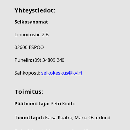
Yhteystiedot:
Selkosanomat
Linnoitustie 2 B
02600 ESPOO
Puhelin: (09) 34809 240
Sähköposti:
selkokeskus@kvl.fi
Toimitus:
Päätoimittaja:
Petri Kiuttu
Toimittajat:
Kaisa Kaatra, Maria Österlund