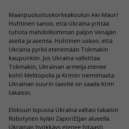
Maanpuolustuskorkeakoulun Aki‑Mauri
Huhtinen sanoo, että Ukraina yrittää
tuhota mahdollisimman paljon Venäjän
aseita ja asemia. Huhtinen uskoo, että
Ukraina pyrkii etenemään Tokmakin
kaupunkiin. Jos Ukraina valloittaa
Tokmakin, Ukrainan armeija etenee
kohti Melitopolia ja Krimin niemimaata.
Ukrainan suurin tavoite on saada Krim
takaisin.
Elokuun lopussa Ukraina valtasi takaisin
Robotynen kylän Zaporižžjan alueella.
Ukrainan hyökkäys etenee hitaasti,