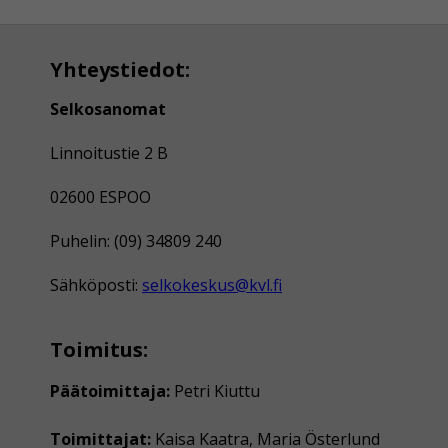
Yhteystiedot:
Selkosanomat
Linnoitustie 2 B
02600 ESPOO
Puhelin: (09) 34809 240
Sähköposti:
selkokeskus@kvl.fi
Toimitus:
Päätoimittaja:
Petri Kiuttu
Toimittajat:
Kaisa Kaatra, Maria Österlund