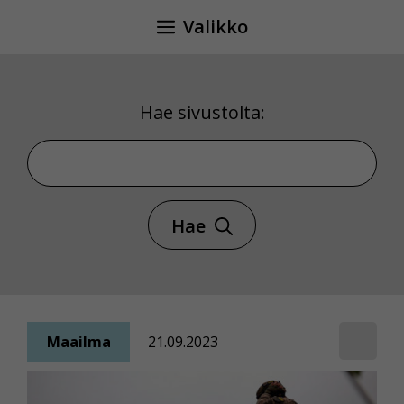
Siirry
Valikko
sisältöön
Hae sivustolta:
Hae sivustolta
Hae
Maailma
21.09.2023