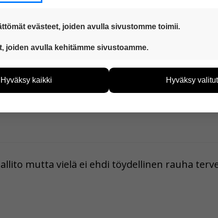
ttömät evästeet, joiden avulla sivustomme toimii.
 ovat aina käytössä, jotta sivustoamme voi käyttää sujuvasti ja t
t, joiden avulla kehitämme sivustoamme.
eiden avulla keräämme tietoa, miten sivustoamme käytetään. Ti
tää sivustoamme vastaamaan paremmin käyttäjien tarpeita. Tie
Hyväksy kaikki
Hyväksy valitut
vijämääristä ja siitä, mitä sivuja käytetään ja miten sivuilla li
ää henkilötietoja kuten nimiä, eikä tietoja voi yhdistää yksittäi
hyväksytkö näiden evästeiden käytön.
allito mutta vielä ei ehdi töydellinen rauha terve