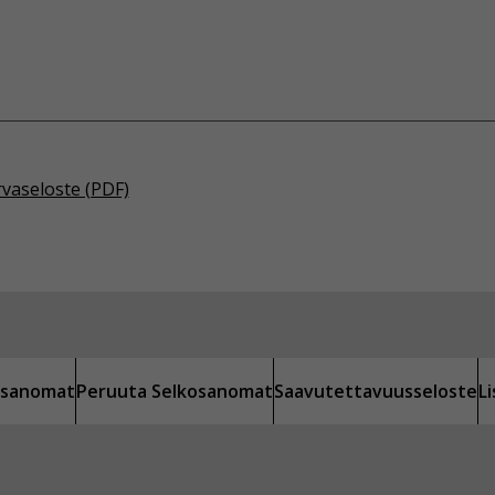
rvaseloste (PDF)
kosanomat
Peruuta Selkosanomat
Saavutettavuusseloste
L