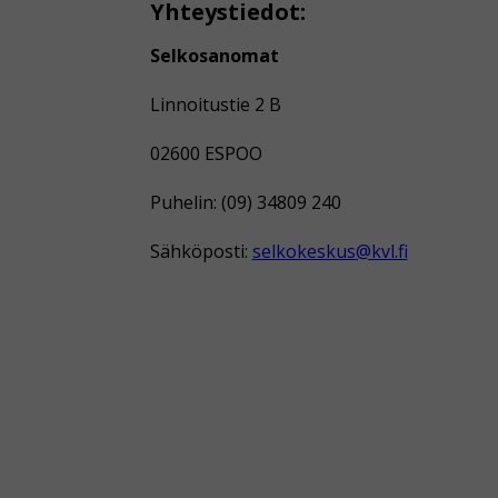
Yhteystiedot:
Selkosanomat
Linnoitustie 2 B
02600 ESPOO
Puhelin: (09) 34809 240
Sähköposti:
selkokeskus@kvl.fi