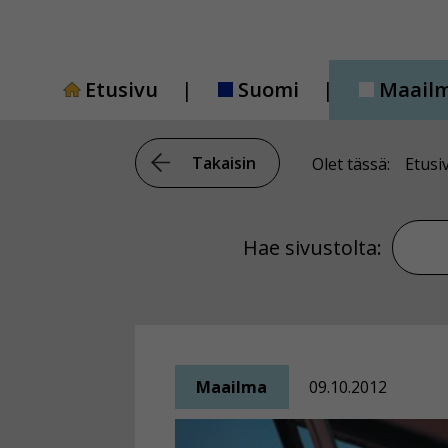
Siirry
sisältöön
Etusivu
Suomi
Maail
Takaisin
Olet tässä:
Etusi
Hae si
Hae sivustolta:
Maailma
09.10.2012