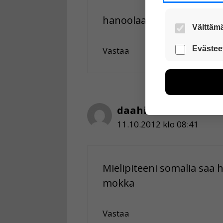
hanoolaato somali
Välttämä
Nämä evästeet
Evästee
Vastaa
Näiden eväst
voimme kehit
esimerkiksi kä
kuitenkaan ker
käyttäjään.
daahir
11.10.2012 klo 08:41
Voit valita, 
Mielipiteeni somalia saa h
mokka
Vastaa