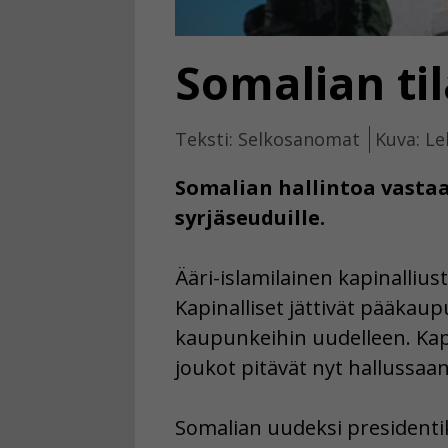
Somalian ti
Teksti: Selkosanomat
Kuva: Le
Somalian hallintoa vastaa
syrjäseuduille.
Ääri-islamilainen kapinalli
Kapinalliset jättivät pääka
kaupunkeihin uudelleen. Kapin
joukot pitävät nyt hallussaa
Somalian uudeksi presidenti