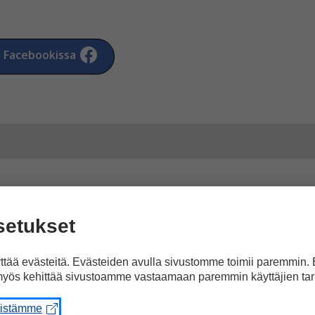
a Facebookissa
rtikkeliin ”Somalian tila
setukset
tää evästeitä. Evästeiden avulla sivustomme toimii paremmin.
yös kehittää sivustoamme vastaamaan paremmin käyttäjien tar
eistämme