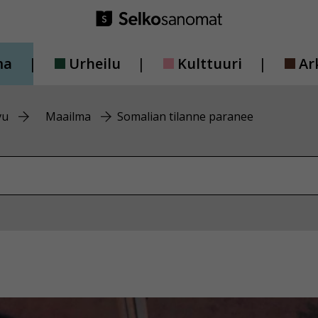
ma
Urheilu
Kulttuuri
Ar
vu
Maailma
Somalian tilanne paranee
vustolta