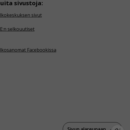
uita sivustoja:
lkokeskuksen sivut
E:n selkouutiset
lkosanomat Facebookissa
Sivun alareunaan