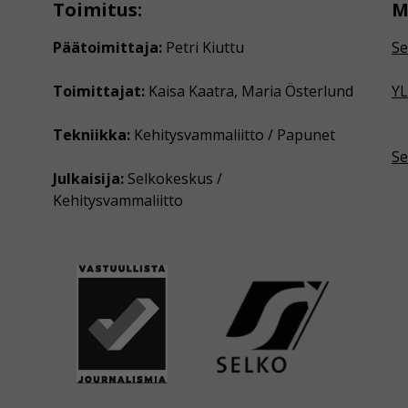
Toimitus:
M
Päätoimittaja:
Petri Kiuttu
Se
Toimittajat:
Kaisa Kaatra, Maria Österlund
YL
Tekniikka:
Kehitysvammaliitto / Papunet
Se
Julkaisija:
Selkokeskus /
Kehitysvammaliitto