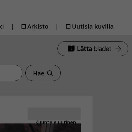
ki
Arkisto
Uutisia kuvilla
Hae
Kuuntele uutinen