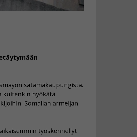
 vetäytymään
 Kismayon satamakaupungista.
a kuitenkin hyökätä
ukijoihin. Somalian armeijan
 aikaisemmin työskennellyt