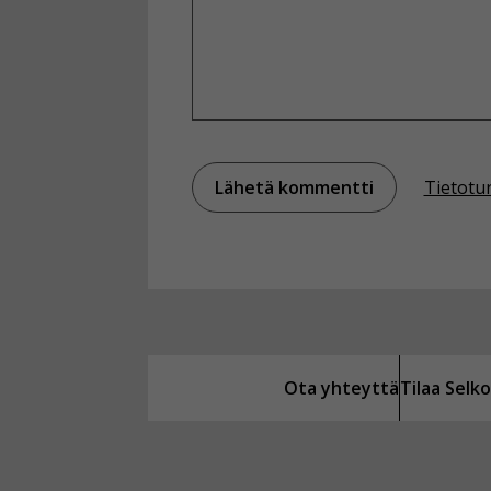
Tietotu
Ota yhteyttä
Tilaa Sel