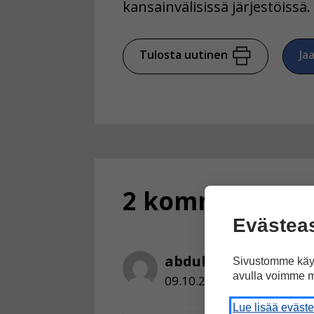
kansainvälisissä järjestöissä.
Tulosta uutinen
Ja
2 kommenttia a
Evästea
abdulaahi
Sivustomme käyt
avulla voimme m
09.10.2012 klo 18:58
Lue lisää eväst