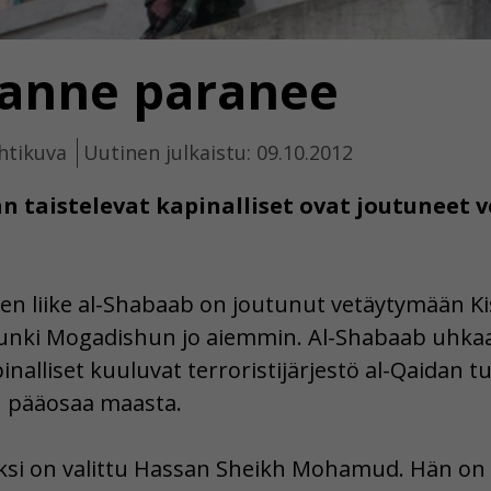
lanne paranee
htikuva
Uutinen julkaistu: 09.10.2012
n taistelevat kapinalliset ovat joutuneet
usten liike al-Shabaab on joutunut vetäytymään
upunki Mogadishun jo aiemmin. Al-Shabaab uhka
alliset kuuluvat terroristijärjestö al-Qaidan t
n pääosaa maasta.
ksi on valittu Hassan Sheikh Mohamud. Hän on