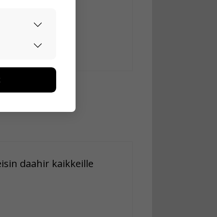
urvallisesti.
edon avulla
toa kerätään
ikutaan. Emme
seen
isin daahir kaikkeille