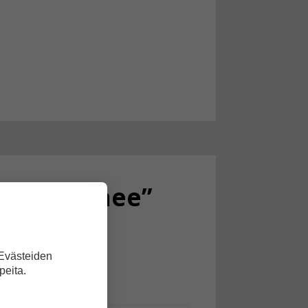
nne paranee”
 Evästeiden
peita.