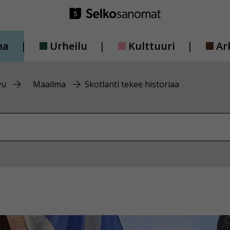
ma
Urheilu
Kulttuuri
Ar
vu
Maailma
Skotlanti tekee historiaa
vustolta