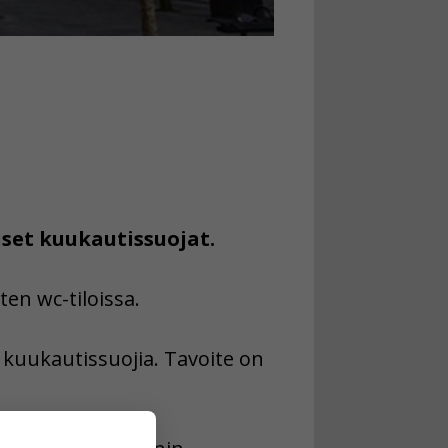
set kuukautissuojat.
ten wc-tiloissa.
a kuukautissuojia. Tavoite on