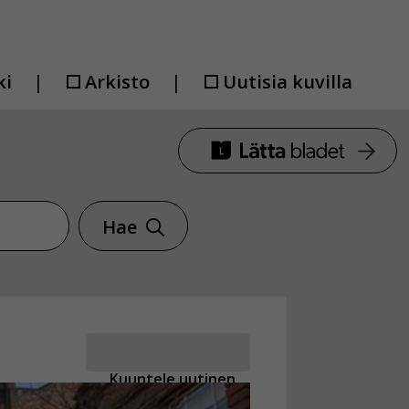
ki
Arkisto
Uutisia kuvilla
Hae
Kuuntele uutinen