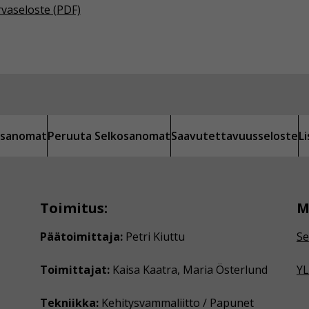
rvaseloste (PDF)
kosanomat
Peruuta Selkosanomat
Saavutettavuusseloste
L
Toimitus:
M
Päätoimittaja:
Petri Kiuttu
Se
Toimittajat:
Kaisa Kaatra, Maria Österlund
YL
Tekniikka:
Kehitysvammaliitto / Papunet