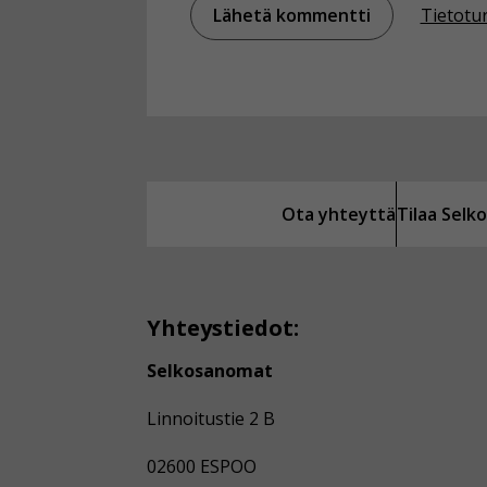
Tietotu
Ota yhteyttä
Tilaa Sel
Yhteystiedot:
Selkosanomat
Linnoitustie 2 B
02600 ESPOO