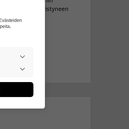
estyksen Skotlannin
otlanti kuuluu Yhdistyneen
 Evästeiden
peita.
urvallisesti.
edon avulla
toa kerätään
ikutaan. Emme
seen