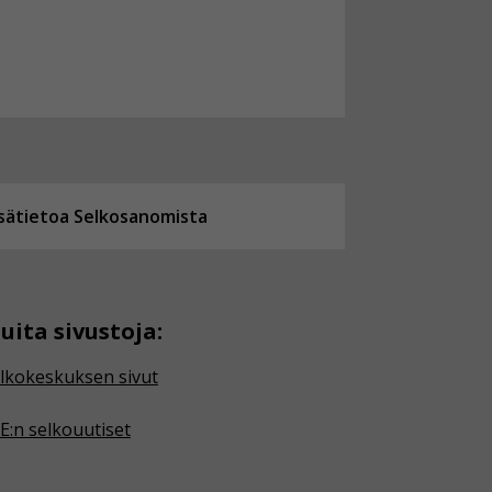
isätietoa Selkosanomista
uita sivustoja:
lkokeskuksen sivut
E:n selkouutiset