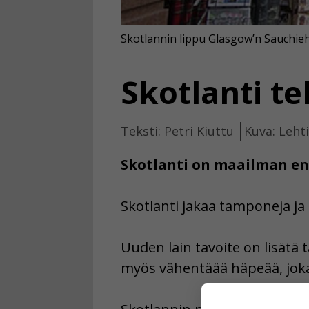
Skotlannin lippu Glasgow’n Sauchieh
Skotlanti te
Teksti: Petri Kiuttu
Kuva: Leht
Skotlanti on maailman ens
Skotlanti jakaa tamponeja ja 
Uuden lain tavoite on lisätä 
myös vähentäää häpeää, joka 