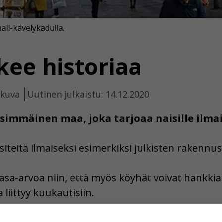
all-kävelykadulla.
kee historiaa
ikuva
Uutinen julkaistu: 14.12.2020
immäinen maa, joka tarjoaa naisille ilmai
siteitä ilmaiseksi esimerkiksi julkisten rakennus
tasa-arvoa niin, että myös köyhät voivat hankki
liittyy kuukautisiin.