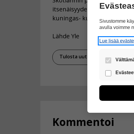
Skotlannin pääministeri Nic
Evästea
itsenäisyydestä. Skotit ääne
kuningas- kuntaan eli Britan
Sivustomme käyt
avulla voimme m
Lähde Yle
Lue lisää eväst
Tulosta uutinen
Välttämä
Nämä evästeet
Evästee
Näiden eväst
voimme kehit
esimerkiksi kä
kuitenkaan ker
käyttäjään.
Kommentoi
Voit valita, 