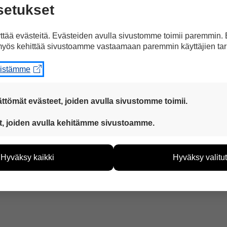
ola Sturgeon haluaa järjestää uuden kansanään
setukset
stivät itsenäisyydestä viimeksi vuonna 2014. Sk
niaan.
tää evästeitä. Evästeiden avulla sivustomme toimii paremmin.
yös kehittää sivustoamme vastaamaan paremmin käyttäjien tar
eistämme
Juttu kuvilla
Jaa Facebookissa
ttömät evästeet, joiden avulla sivustomme toimii.
tuettuna
 ovat aina käytössä, jotta sivustoamme voi käyttää sujuvasti ja t
t, joiden avulla kehitämme sivustoamme.
eiden avulla keräämme tietoa, miten sivustoamme käytetään. Ti
tää sivustoamme vastaamaan paremmin käyttäjien tarpeita. Tie
Hyväksy kaikki
Hyväksy valitut
vijämääristä ja siitä, mitä sivuja käytetään ja miten sivuilla li
ää henkilötietoja kuten nimiä, eikä tietoja voi yhdistää yksittäi
hyväksytkö näiden evästeiden käytön.