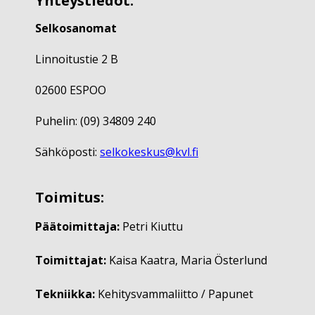
Yhteystiedot:
Selkosanomat
Linnoitustie 2 B
02600 ESPOO
Puhelin: (09) 34809 240
Sähköposti:
selkokeskus@kvl.fi
Toimitus:
Päätoimittaja:
Petri Kiuttu
Toimittajat:
Kaisa Kaatra, Maria Österlund
Tekniikka:
Kehitysvammaliitto / Papunet