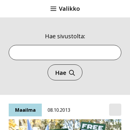
Siirry
Valikko
sisältöön
Hae sivustolta:
Hae sivustolta
Hae
Maailma
08.10.2013