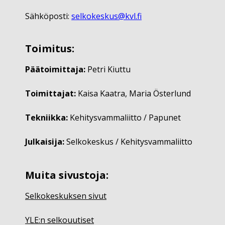
Sähköposti:
selkokeskus@kvl.fi
Toimitus:
Päätoimittaja:
Petri Kiuttu
Toimittajat:
Kaisa Kaatra, Maria Österlund
Tekniikka:
Kehitysvammaliitto / Papunet
Julkaisija:
Selkokeskus / Kehitysvammaliitto
Muita sivustoja:
Selkokeskuksen sivut
YLE:n selkouutiset