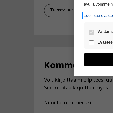
avulla voimme m
Tulosta uutinen
Ja
Lue lisää eväst
Välttämä
Nämä evästeet
Evästee
Näiden eväst
voimme kehit
esimerkiksi kä
Kommentoi
kuitenkaan ker
käyttäjään.
Voit kirjoittaa mielipiteesi 
Voit valita, 
Sinun pitää kirjoittaa myös n
First
Nimi tai nimimerkki:
Name