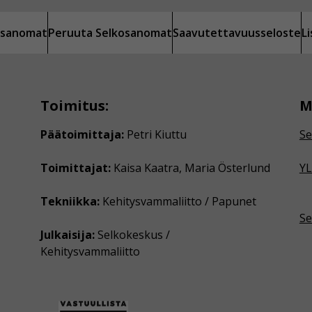
kosanomat
Peruuta Selkosanomat
Saavutettavuusseloste
L
Toimitus:
M
Päätoimittaja:
Petri Kiuttu
Se
Toimittajat:
Kaisa Kaatra, Maria Österlund
YL
Tekniikka:
Kehitysvammaliitto / Papunet
Se
Julkaisija:
Selkokeskus /
Kehitysvammaliitto