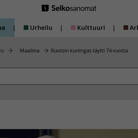
ma
Urheilu
Kulttuuri
Ar
vu
Maailma
Ruotsin kuningas täytti 74 vuotta
vustolta