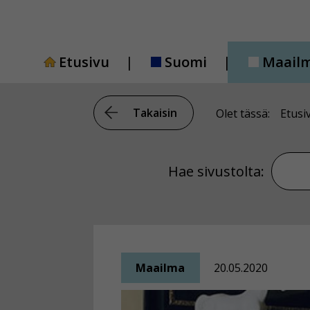
Siirry
sisältöön
Etusivu
Suomi
Maail
Takaisin
Olet tässä:
Etusi
Hae si
Hae sivustolta:
Maailma
20.05.2020