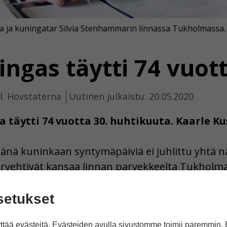
a ja kuningatar Silvia Stenhammarin linnassa Tukholmassa.
ngas täytti 74 vuot
l. Hovstaterna
Uutinen julkaistu: 20.05.2020
a täytti 74 vuotta 30. huhtikuuta. Kaarle K
äänä kuninkaan syntymäpäiviä ei juhlittu yhtä n
tervehtivät kansaa linnan parvekkeelta Tukholm
et terveisiä sosiaalisessa mediassa. Kuvassa ov
setukset
arin linnassa Tukholmassa.
tää evästeitä. Evästeiden avulla sivustomme toimii paremmin.