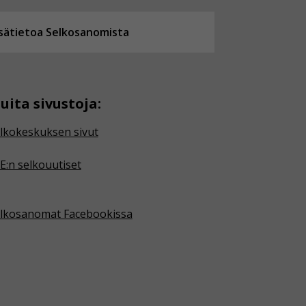
isätietoa Selkosanomista
uita sivustoja:
lkokeskuksen sivut
E:n selkouutiset
lkosanomat Facebookissa