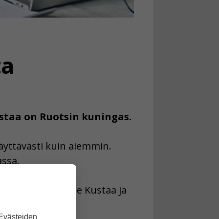
ta
ustaa on Ruotsin kuningas.
äyttävästi kuin aiemmin.
assa.
at kuningas Kaarle Kustaa ja
 Evästeiden