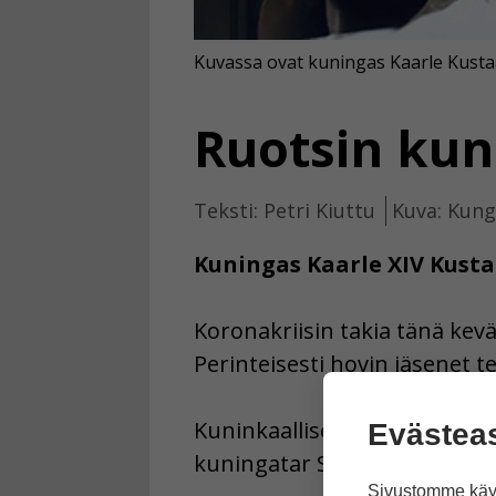
Kuvassa ovat kuningas Kaarle Kusta
Ruotsin kuni
Teksti: Petri Kiuttu
Kuva: Kung
Kuningas Kaarle XIV Kusta
Koronakriisin takia tänä kev
Perinteisesti hovin jäsenet 
Kuninkaalliset ovat lähettäne
Evästea
kuningatar Silvia Stenhamm
Sivustomme käyt