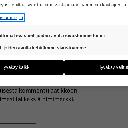
yös kehittää sivustoamme vastaamaan paremmin käyttäjien tar
a Facebookissa
eistämme
ttömät evästeet, joiden avulla sivustomme toimii.
 ovat aina käytössä, jotta sivustoamme voi käyttää sujuvasti ja t
t, joiden avulla kehitämme sivustoamme.
eiden avulla keräämme tietoa, miten sivustoamme käytetään. Ti
tää sivustoamme vastaamaan paremmin käyttäjien tarpeita. Tie
Hyväksy kaikki
Hyväksy valitut
vijämääristä ja siitä, mitä sivuja käytetään ja miten sivuilla li
ää henkilötietoja kuten nimiä, eikä tietoja voi yhdistää yksittäi
uutisesta kommenttilaatikkoon.
hyväksytkö näiden evästeiden käytön.
imesi tai keksiä nimimerkki.