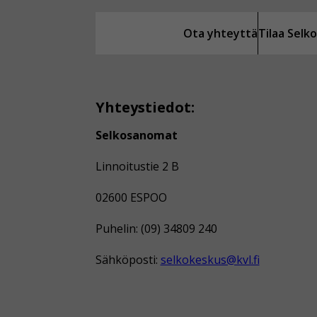
Ota yhteyttä
Tilaa Sel
Yhteystiedot:
Selkosanomat
Linnoitustie 2 B
02600 ESPOO
Puhelin: (09) 34809 240
Sähköposti:
selkokeskus@kvl.fi