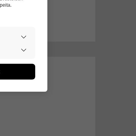
peita.
urvallisesti.
edon avulla
toa kerätään
ikutaan. Emme
seen