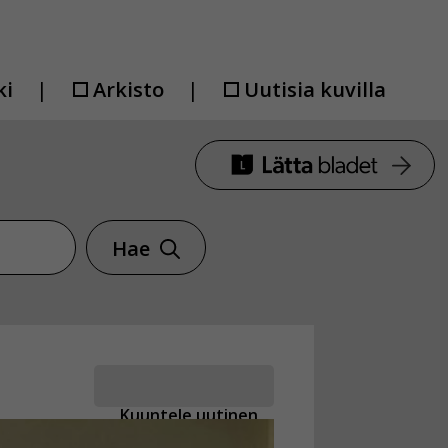
ki
Arkisto
Uutisia kuvilla
Hae
Kuuntele uutinen