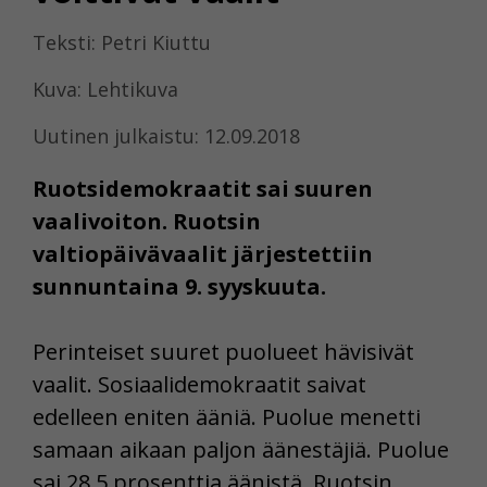
Teksti: Petri Kiuttu
Kuva: Lehtikuva
Uutinen julkaistu: 12.09.2018
Ruotsidemokraatit sai suuren
vaalivoiton. Ruotsin
valtiopäivävaalit järjestettiin
sunnuntaina 9. syyskuuta.
Perinteiset suuret puolueet hävisivät
vaalit. Sosiaalidemokraatit saivat
edelleen eniten ääniä. Puolue menetti
samaan aikaan paljon äänestäjiä. Puolue
sai 28,5 prosenttia äänistä. Ruotsin