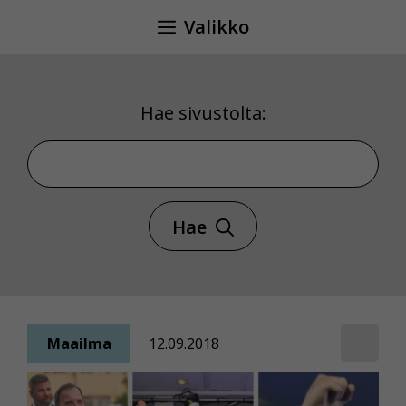
Siirry
Valikko
sisältöön
Hae sivustolta:
Hae sivustolta
Hae
Maailma
12.09.2018