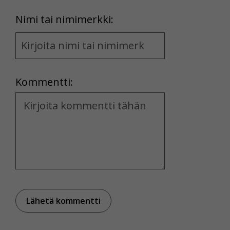
First
Nimi tai nimimerkki:
Name
and
Location
Kommentti:
Kommentti