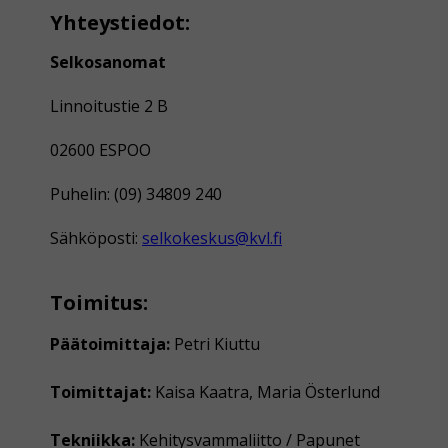
Yhteystiedot:
Selkosanomat
Linnoitustie 2 B
02600 ESPOO
Puhelin: (09) 34809 240
Sähköposti:
selkokeskus@kvl.fi
Toimitus:
Päätoimittaja:
Petri Kiuttu
Toimittajat:
Kaisa Kaatra, Maria Österlund
Tekniikka:
Kehitysvammaliitto / Papunet