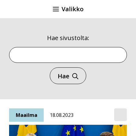
Siirry
Valikko
sisältöön
Hae sivustolta:
Hae sivustolta
Hae
Maailma
18.08.2023