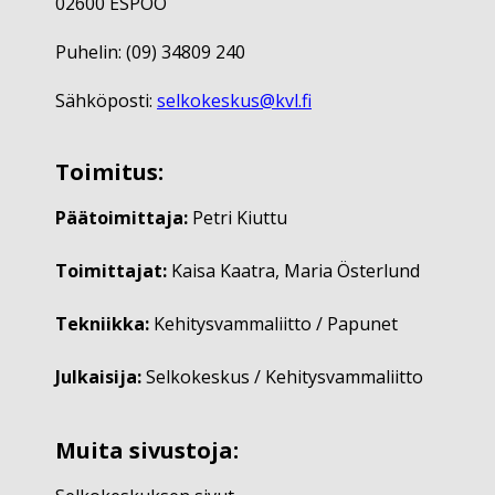
02600 ESPOO
Puhelin: (09) 34809 240
Sähköposti:
selkokeskus@kvl.fi
Toimitus:
Päätoimittaja:
Petri Kiuttu
Toimittajat:
Kaisa Kaatra, Maria Österlund
Tekniikka:
Kehitysvammaliitto / Papunet
Julkaisija:
Selkokeskus / Kehitysvammaliitto
Muita sivustoja: