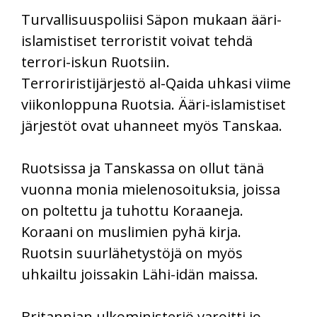
Turvallisuuspoliisi Säpon mukaan ääri-
islamistiset terroristit voivat tehdä
terrori-iskun Ruotsiin.
Terroriristijärjestö al-Qaida uhkasi viime
viikonloppuna Ruotsia. Ääri-islamistiset
järjestöt ovat uhanneet myös Tanskaa.
Ruotsissa ja Tanskassa on ollut tänä
vuonna monia mielenosoituksia, joissa
on poltettu ja tuhottu Koraaneja.
Koraani on muslimien pyhä kirja.
Ruotsin suurlähetystöjä on myös
uhkailtu joissakin Lähi-idän maissa.
Britannian ulkoministeriö varoitti jo