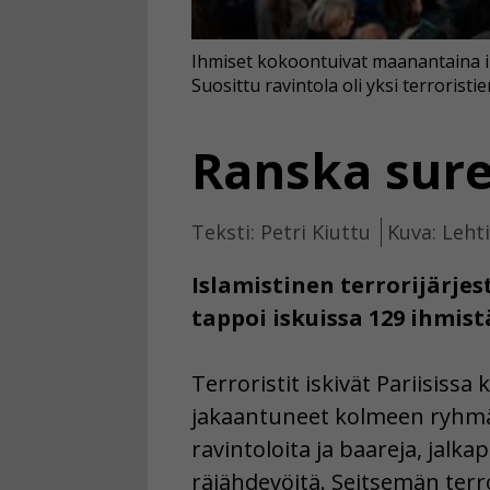
Ihmiset kokoontuivat maanantaina ilt
Suosittu ravintola oli yksi terroristi
Ranska sur
Teksti: Petri Kiuttu
Kuva: Leht
Islamistinen terrorijärjest
tappoi iskuissa 129 ihmist
Terroristit iskivät Pariisiss
jakaantuneet kolmeen ryhmään
ravintoloita ja baareja, jalka
räjähdevöitä. Seitsemän terr