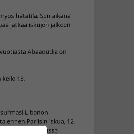
myös hätätila. Sen aikana
uaa jatkaa iskujen jälkeen
7-vuotiasta Abaaoudia on
kello 13.
s surmasi Libanon
a ennen Pariisin iskua, 12.
een lokakuun lopussa