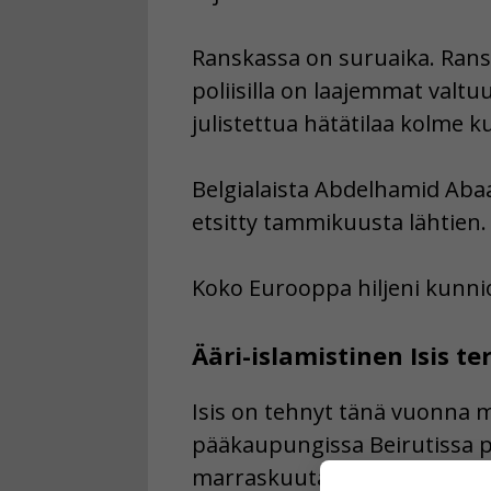
Ranskassa on suruaika. Ransk
poliisilla on laajemmat valtu
julistettua hätätilaa kolme k
Belgialaista Abdelhamid Abaa
etsitty tammikuusta lähtien.
Koko Eurooppa hiljeni kunni
Ääri-islamistinen Isis t
Isis on tehnyt tänä vuonna m
pääkaupungissa Beirutissa po
marraskuuta. Isisin epäillä