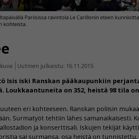
apäivällä Pariisissa ravintola Le Carillonin eteen kunnioitt
en kohteista.
ee
ikuva
Uutinen julkaistu: 16.11.2015
ö Isis iski Ranskan pääkaupunkiin perjantai-
ä. Loukkaantuneita on 352, heistä 98 tila on
a kuuteen eri kohteeseen. Ranskan poliisin mukaan
. Surmatyöt tehtiin lähes samanaikaisesti. Koh
pallostadion ja konserttisali. Iskujen tekijät käyt
oristia sai surmansa, osa heistä on tunnistettu.