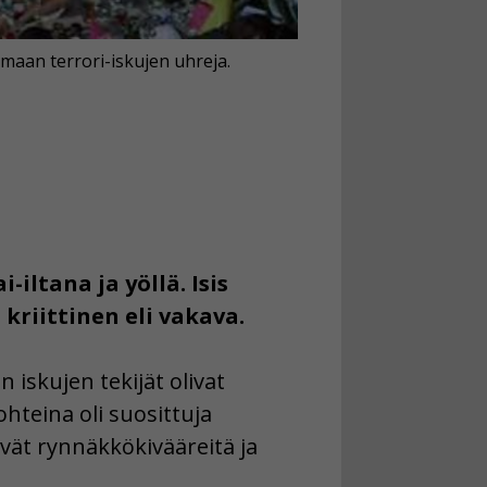
amaan terrori-iskujen uhreja.
iltana ja yöllä. Isis
 kriittinen eli vakava.
 iskujen tekijät olivat
teina oli suosittuja
tivät rynnäkkökivääreitä ja