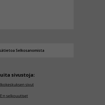
isätietoa Selkosanomista
uita sivustoja:
lkokeskuksen sivut
E:n selkouutiset