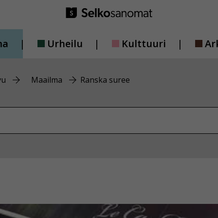
ma
Urheilu
Kulttuuri
Ar
vu
Maailma
Ranska suree
vustolta