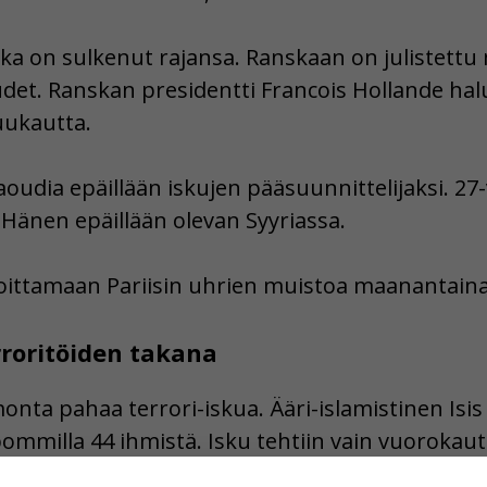
a on sulkenut rajansa. Ranskaan on julistettu 
udet. Ranskan presidentti Francois Hollande hal
uukautta.
oudia epäillään iskujen pääsuunnittelijaksi. 2
 Hänen epäillään olevan Syyriassa.
oittamaan Pariisin uhrien muistoa maanantaina 
erroritöiden takana
onta pahaa terrori-iskua. Ääri-islamistinen Isi
mmilla 44 ihmistä. Isku tehtiin vain vuorokautt
än pudottaneen venäläisen matkustajalentokon