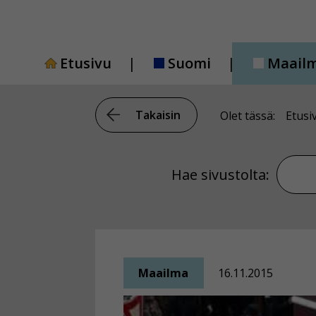
Siirry
sisältöön
Etusivu
Suomi
Maail
Takaisin
Olet tässä:
Etusi
Hae si
Hae sivustolta:
Maailma
16.11.2015