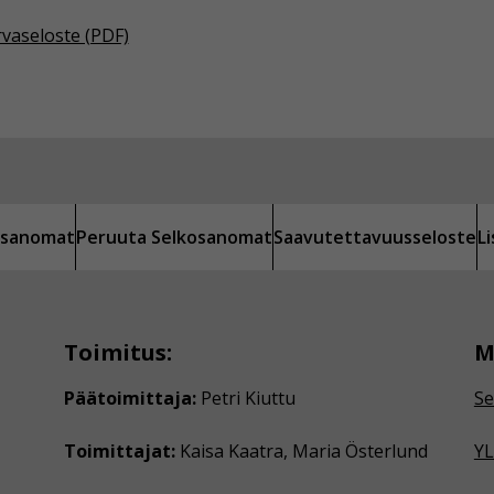
rvaseloste (PDF)
kosanomat
Peruuta Selkosanomat
Saavutettavuusseloste
L
Toimitus:
M
Päätoimittaja:
Petri Kiuttu
Se
Toimittajat:
Kaisa Kaatra, Maria Österlund
YL