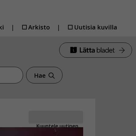
ki
Arkisto
Uutisia kuvilla
Hae
Kuuntele uutinen