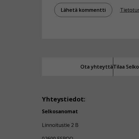
Tietotu
Ota yhteyttä
Tilaa Sel
Yhteystiedot:
Selkosanomat
Linnoitustie 2 B
02600 ESPOO