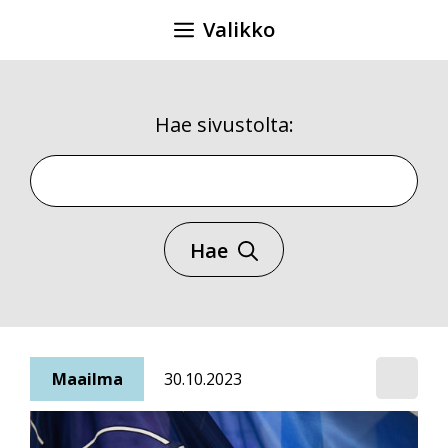
Siirry
Valikko
sisältöön
Hae sivustolta:
Hae sivustolta
Hae
Maailma
30.10.2023