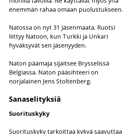
monilla tavoilla. Ne käyttävät myös yhä
enemmän rahaa omaan puolustukseen.
Natossa on nyt 31 jäsenmaata. Ruotsi
liittyy Natoon, kun Turkki ja Unkari
hyväksyvät sen jäsenyyden.
Naton päämaja sijaitsee Brysselissä
Belgiassa. Naton pääsihteeri on
norjalainen Jens Stoltenberg.
Sanaselityksiä
Suorituskyky
Suorituskyky tarkoittaa kykyä saavuttaa