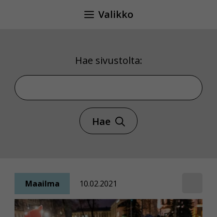
Siirry
Valikko
sisältöön
Hae sivustolta:
Hae sivustolta
Hae
Maailma
10.02.2021