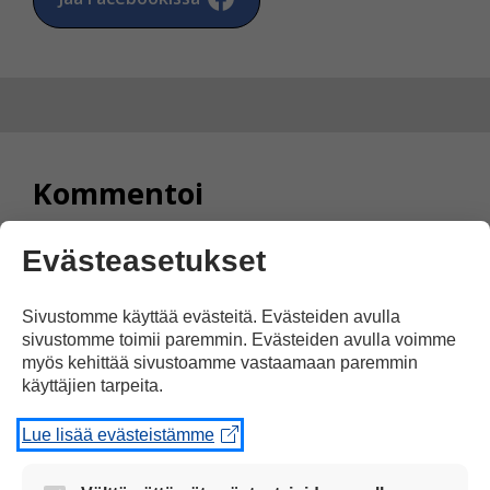
Kommentoi
Voit kirjoittaa mielipiteesi
Evästeasetukset
uutisesta
kommenttilaatikkoon.
Sivustomme käyttää evästeitä. Evästeiden avulla
sivustomme toimii paremmin. Evästeiden avulla voimme
Sinun pitää kirjoittaa myös
myös kehittää sivustoamme vastaamaan paremmin
nimesi tai keksiä nimimerkki.
käyttäjien tarpeita.
Lue lisää evästeistämme
First
Nimi tai nimimerkki:
Name