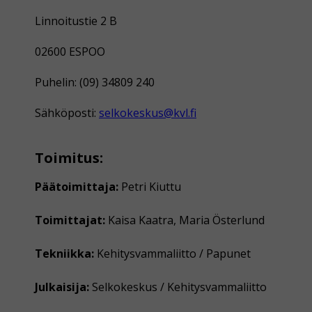
Linnoitustie 2 B
02600 ESPOO
Puhelin: (09) 34809 240
Sähköposti:
selkokeskus@kvl.fi
Toimitus:
Päätoimittaja:
Petri Kiuttu
Toimittajat:
Kaisa Kaatra, Maria Österlund
Tekniikka:
Kehitysvammaliitto / Papunet
Julkaisija:
Selkokeskus / Kehitysvammaliitto