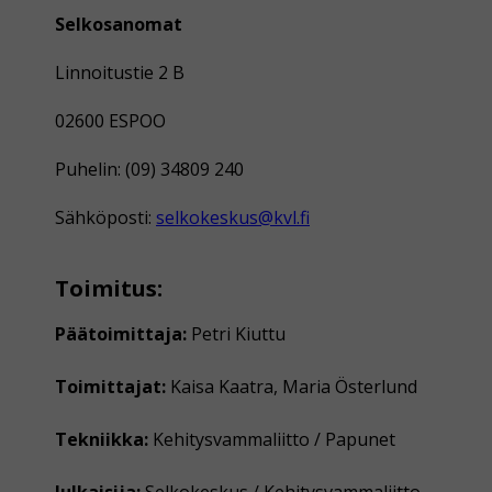
Selkosanomat
Linnoitustie 2 B
02600 ESPOO
Puhelin: (09) 34809 240
Sähköposti:
selkokeskus@kvl.fi
Toimitus:
Päätoimittaja:
Petri Kiuttu
Toimittajat:
Kaisa Kaatra, Maria Österlund
Tekniikka:
Kehitysvammaliitto / Papunet
Julkaisija:
Selkokeskus / Kehitysvammaliitto