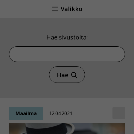
Siirry
Valikko
sisältöön
Hae sivustolta:
Hae sivustolta
Hae
Maailma
12.04.2021