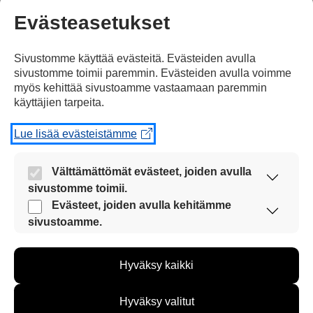
valtavan tyhjyyden kuningatar Elisabetin
Evästeasetukset
elämään. Näin kertoi prinssi Andrew.
Sivustomme käyttää evästeitä. Evästeiden avulla
– Me olemme menettäneet
sivustomme toimii paremmin. Evästeiden avulla voimme
myös kehittää sivustoamme vastaamaan paremmin
kansakunnan isoisän, Andrew sanoi
käyttäjien tarpeita.
myös.
Lue lisää evästeistämme
Philip haudataan ensi lauantaina.
Välttämättömät evästeet, joiden avulla
Hautajaisiin osallistuu vain 30 vierasta.
sivustomme toimii.
Syynä ovat koronarajoitukset.
Nämä evästeet ovat aina käytössä, jotta
Evästeet, joiden avulla kehitämme
sivustoamme voi käyttää sujuvasti ja turvallisesti.
sivustoamme.
Näiden evästeiden avulla keräämme tietoa, miten
Lähde: STT
sivustoamme käytetään. Tiedon avulla voimme
Hyväksy kaikki
kehittää sivustoamme vastaamaan paremmin
Tulosta uutinen
käyttäjien tarpeita. Tietoa kerätään esimerkiksi
kävijämääristä ja siitä, mitä sivuja käytetään ja
Hyväksy valitut
miten sivuilla liikutaan. Emme kuitenkaan kerää