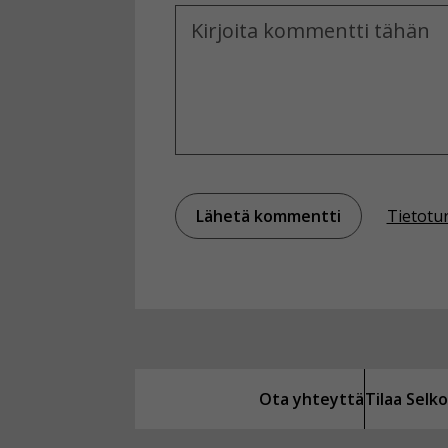
Kommentti
Tietotu
Ota yhteyttä
Tilaa Sel