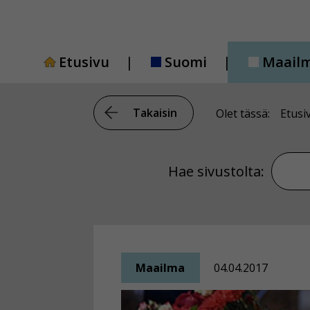
Siirry
sisältöön
Etusivu
Suomi
Maail
Takaisin
Olet tässä:
Etusi
Hae si
Hae sivustolta:
Maailma
04.04.2017