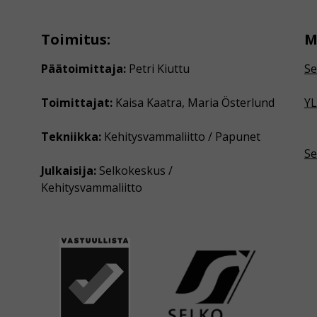
Toimitus:
M
Päätoimittaja:
Petri Kiuttu
Se
Toimittajat:
Kaisa Kaatra, Maria Österlund
YL
Tekniikka:
Kehitysvammaliitto / Papunet
Se
Julkaisija:
Selkokeskus /
Kehitysvammaliitto