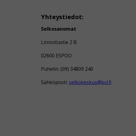
Yhteystiedot:
Selkosanomat
Linnoitustie 2 B
02600 ESPOO
Puhelin: (09) 34809 240
Sähköposti:
selkokeskus@kvl.fi