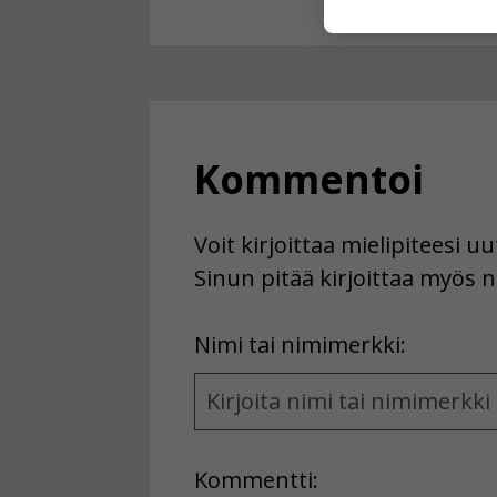
käyttäjään.
Voit valita, 
Kommentoi
Voit kirjoittaa mielipiteesi 
Sinun pitää kirjoittaa myös n
First
Nimi tai nimimerkki:
Name
and
Location
Kommentti: