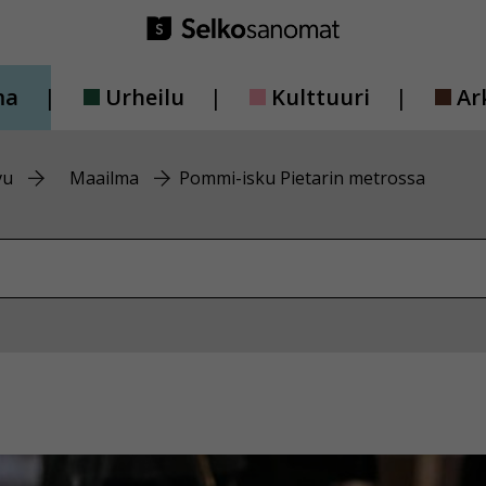
ma
Urheilu
Kulttuuri
Ar
vu
Maailma
Pommi-isku Pietarin metrossa
vustolta