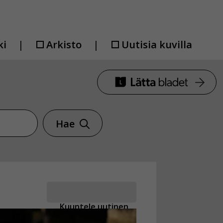
ki
Arkisto
Uutisia kuvilla
Hae
Kuuntele uutinen