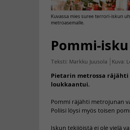
Kuvassa mies suree terrori-iskun uhr
metroasemalle.
Pommi-isku 
Teksti: Markku Juusola
Kuva: L
Pietarin metrossa räjäht
loukkaantui.
Pommi räjähti metrojunan vau
Poliisi löysi myös toisen po
Iskun tekijöistä ei ole vielä 