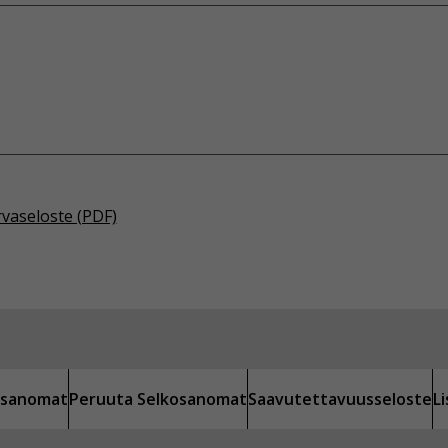
rvaseloste (PDF)
kosanomat
Peruuta Selkosanomat
Saavutettavuusseloste
L