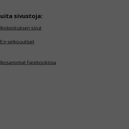
uita sivustoja:
lkokeskuksen sivut
E:n selkouutiset
lkosanomat Facebookissa