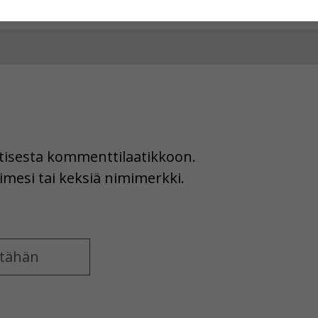
hyväksytkö näiden evästeiden käytön.
uutisesta kommenttilaatikkoon.
imesi tai keksiä nimimerkki.