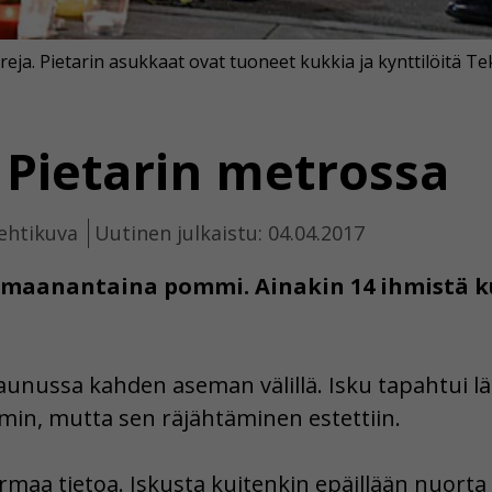
eja. Pietarin asukkaat ovat tuoneet kukkia ja kynttilöitä Te
Pietarin metrossa
ehtikuva
Uutinen julkaistu: 04.04.2017
i maanantaina pommi. Ainakin 14 ihmistä k
nussa kahden aseman välillä. Isku tapahtui läh
mmin, mutta sen räjähtäminen estettiin.
varmaa tietoa. Iskusta kuitenkin epäillään nuorta 