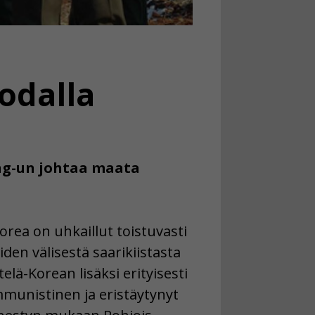
odalla
ong-un johtaa maata
rea on uhkaillut toistuvasti
den välisestä saarikiistasta
elä-Korean lisäksi erityisesti
mmunistinen ja eristäytynyt