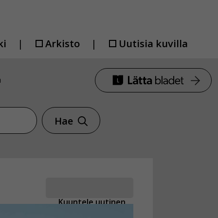
ki
Arkisto
Uutisia kuvilla
a
Hae
Kuuntele uutinen