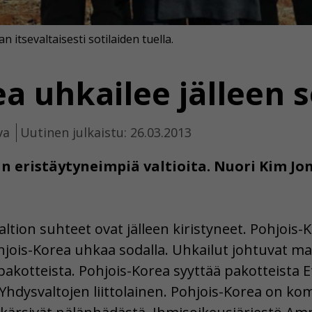
 itsevaltaisesti sotilaiden tuella.
a uhkailee jälleen s
va
Uutinen julkaistu: 26.03.2013
n eristäytyneimpiä valtioita. Nuori Kim J
ion suhteet ovat jälleen kiristyneet. Pohjois-Ko
jois-Korea uhkaa sodalla. Uhkailut johtuvat mai
pakotteista. Pohjois-Korea syyttää pakotteista Et
 Yhdysvaltojen liittolainen. Pohjois-Korea on ko