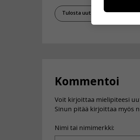
esimerkiksi kä
Tulosta uutinen
Ja
kuitenkaan ker
käyttäjään.
Voit valita, 
Kommentoi
Voit kirjoittaa mielipiteesi 
Sinun pitää kirjoittaa myös n
First
Nimi tai nimimerkki:
Name