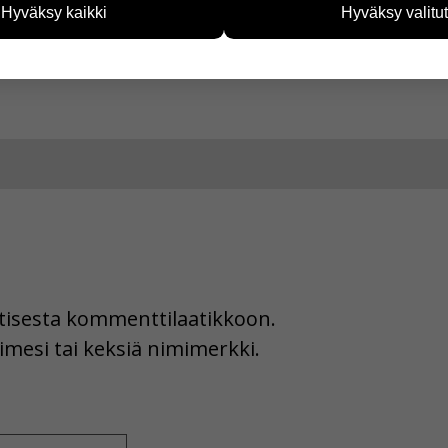
Hyväksy kaikki
Hyväksy valitut
vijämääristä ja siitä, mitä sivuja käytetään ja miten sivuilla li
a Facebookissa
ää henkilötietoja kuten nimiä, eikä tietoja voi yhdistää yksittäi
hyväksytkö näiden evästeiden käytön.
uutisesta kommenttilaatikkoon.
imesi tai keksiä nimimerkki.