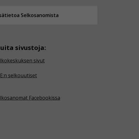
isätietoa Selkosanomista
uita sivustoja:
lkokeskuksen sivut
E:n selkouutiset
lkosanomat Facebookissa