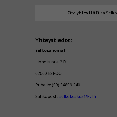
Ota yhteyttä
Tilaa Sel
Yhteystiedot:
Selkosanomat
Linnoitustie 2 B
02600 ESPOO
Puhelin: (09) 34809 240
Sähköposti:
selkokeskus@kvl.fi