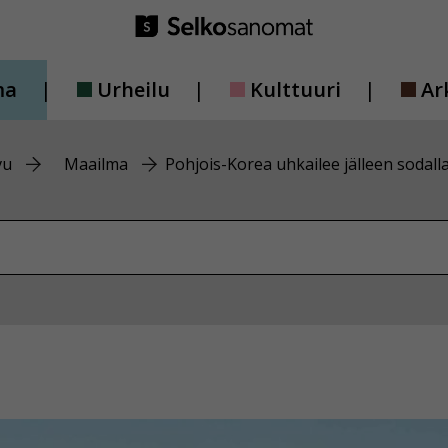
ma
Urheilu
Kulttuuri
Ar
vu
Maailma
Pohjois-Korea uhkailee jälleen sodall
vustolta