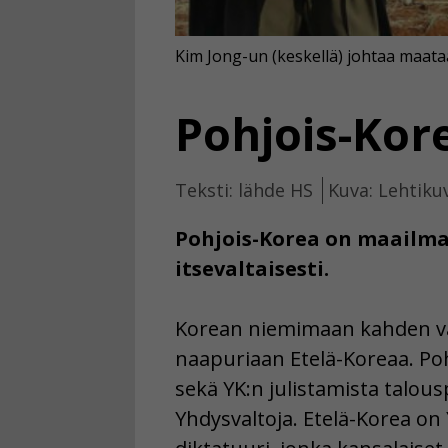
Kim Jong-un (keskellä) johtaa maataan
Pohjois-Kore
Teksti: lähde HS
Kuva: Lehtiku
Pohjois-Korea on maailma
itsevaltaisesti.
Korean niemimaan kahden valt
naapuriaan Etelä-Koreaa. Poh
sekä YK:n julistamista talous
Yhdysvaltoja. Etelä-Korea on