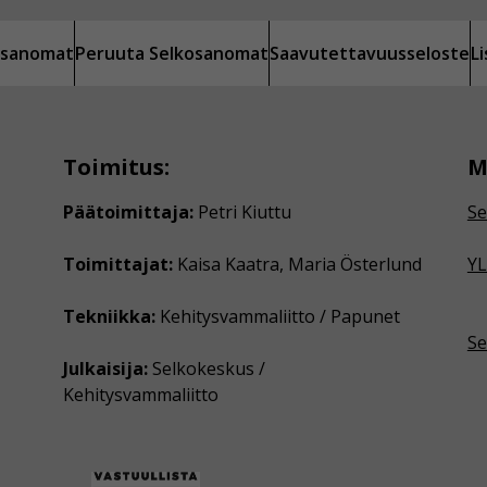
kosanomat
Peruuta Selkosanomat
Saavutettavuusseloste
L
Toimitus:
M
Päätoimittaja:
Petri Kiuttu
Se
Toimittajat:
Kaisa Kaatra, Maria Österlund
YL
Tekniikka:
Kehitysvammaliitto / Papunet
Se
Julkaisija:
Selkokeskus /
Kehitysvammaliitto