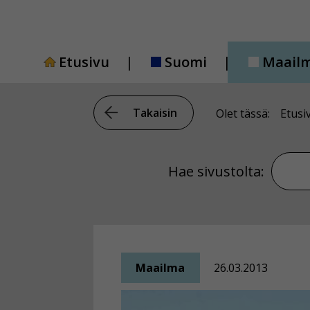
Siirry
sisältöön
Etusivu
Suomi
Maail
Takaisin
Olet tässä:
Etusi
Hae si
Hae sivustolta:
Maailma
26.03.2013