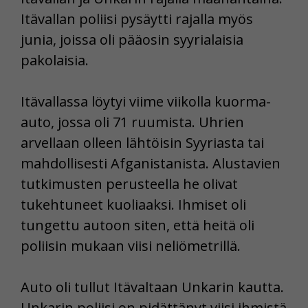
Itävallan poliisi pysäytti rajalla myös
junia, joissa oli pääosin syyrialaisia
pakolaisia.
Itävallassa löytyi viime viikolla kuorma-
auto, jossa oli 71 ruumista. Uhrien
arvellaan olleen lähtöisin Syyriasta tai
mahdollisesti Afganistanista. Alustavien
tutkimusten perusteella he olivat
tukehtuneet kuoliaaksi. Ihmiset oli
tungettu autoon siten, että heitä oli
poliisin mukaan viisi neliömetrillä.
Auto oli tullut Itävaltaan Unkarin kautta.
Unkarin poliisi on pidättänyt viisi ihmistä