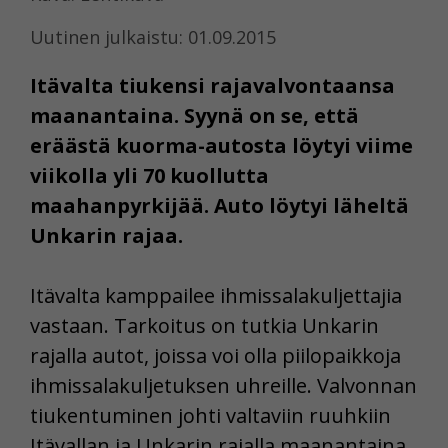
Uutinen julkaistu: 01.09.2015
Itävalta tiukensi rajavalvontaansa
maanantaina. Syynä on se, että
eräästä kuorma-autosta löytyi viime
viikolla yli 70 kuollutta
maahanpyrkijää. Auto löytyi läheltä
Unkarin rajaa.
Itävalta kamppailee ihmissalakuljettajia
vastaan. Tarkoitus on tutkia Unkarin
rajalla autot, joissa voi olla piilopaikkoja
ihmissalakuljetuksen uhreille. Valvonnan
tiukentuminen johti valtaviin ruuhkiin
Itävallan ja Unkarin rajalla maanantaina.