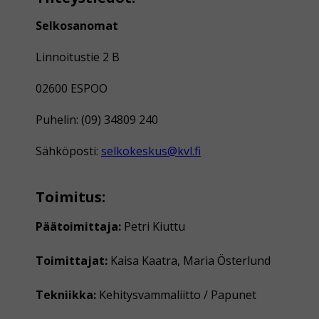
Selkosanomat
Linnoitustie 2 B
02600 ESPOO
Puhelin: (09) 34809 240
Sähköposti:
selkokeskus@kvl.fi
Toimitus:
Päätoimittaja:
Petri Kiuttu
Toimittajat:
Kaisa Kaatra, Maria Österlund
Tekniikka:
Kehitysvammaliitto / Papunet