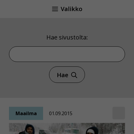
Siirry
Valikko
sisältöön
Hae sivustolta:
Hae sivustolta
Hae
Maailma
01.09.2015