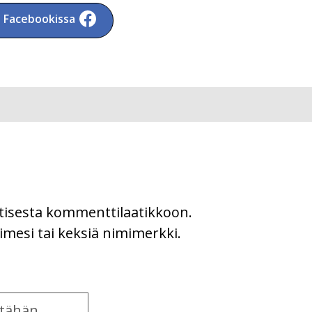
a Facebookissa
uutisesta kommenttilaatikkoon.
imesi tai keksiä nimimerkki.