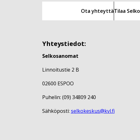
Ota yhteyttä
Tilaa Sel
Yhteystiedot:
Selkosanomat
Linnoitustie 2 B
02600 ESPOO
Puhelin: (09) 34809 240
Sähköposti:
selkokeskus@kvl.fi