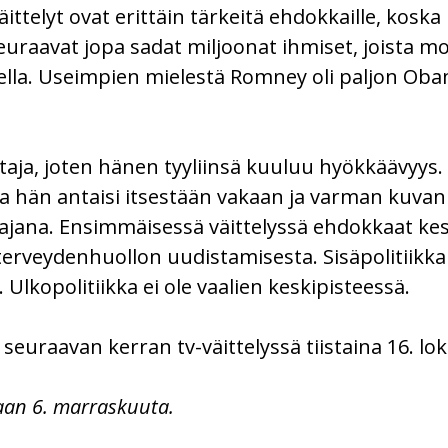
äittelyt ovat erittäin tärkeitä ehdokkaille, koska 
ä seuraavat jopa sadat miljoonat ihmiset, joista 
ella. Useimpien mielestä Romney oli paljon O
aja, joten hänen tyyliinsä kuuluu hyökkäävyys
tta hän antaisi itsestään vakaan ja varman kuv
jana. Ensimmäisessä väittelyssä ehdokkaat kes
 terveydenhuollon uudistamisesta. Sisäpolitiikk
Ulkopolitiikka ei ole vaalien keskipisteessä.
uraavan kerran tv-väittelyssä tiistaina 16. lo
taan 6. marraskuuta.