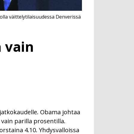
la väittelytilaisuudessa Denverissä
 vain
jatkokaudelle. Obama johtaa
in parilla prosentilla.
rstaina 4.10. Yhdysvalloissa