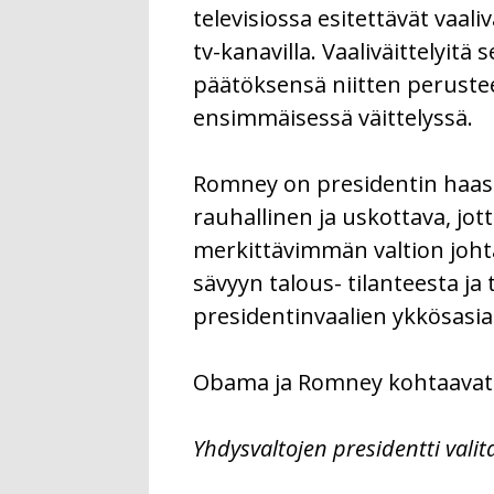
televisiossa esitettävät vaaliv
tv-kanavilla. Vaaliväittelyit
päätöksensä niitten peruste
ensimmäisessä väittelyssä.
Romney on presidentin haast
rauhallinen ja uskottava, jo
merkittävimmän valtion johta
sävyyn talous- tilanteesta ja
presidentinvaalien ykkösasia. 
Obama ja Romney kohtaavat se
Yhdysvaltojen presidentti vali