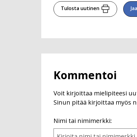
Tulosta uutinen
Ja
Kommentoi
Voit kirjoittaa mielipiteesi 
Sinun pitää kirjoittaa myös n
First
Nimi tai nimimerkki:
Name