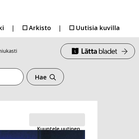
ki
Arkisto
Uutisia kuvilla
niukasti
Hae
Kuuntele uutinen