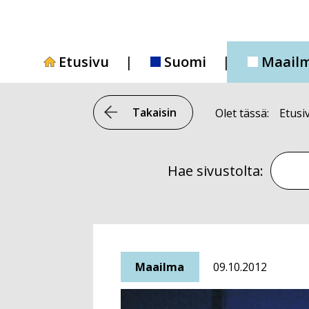
Siirry
sisältöön
Etusivu
Suomi
Maail
Takaisin
Olet tässä:
Etusi
Hae si
Hae sivustolta:
Maailma
09.10.2012