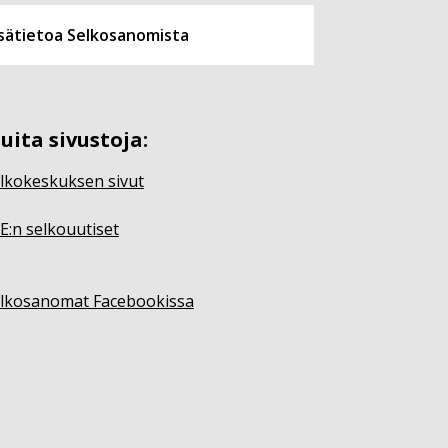
isätietoa Selkosanomista
uita sivustoja:
lkokeskuksen sivut
E:n selkouutiset
lkosanomat Facebookissa