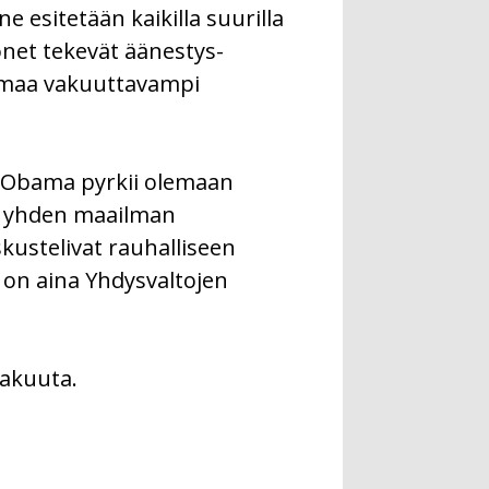
ne esitetään kaikilla suurilla
monet tekevät äänestys-
bamaa vakuuttavampi
. Obama pyrkii olemaan
an yhden maailman
kustelivat rauhalliseen
a on aina Yhdysvaltojen
kakuuta.