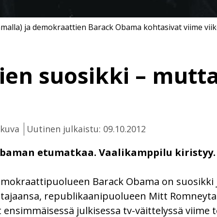
lla) ja demokraattien Barack Obama kohtasivat viime viikol
en suosikki – mutta
ikuva
Uutinen julkaistu: 09.10.2012
baman etumatkaa. Vaalikamppilu kiristyy.
demokraattipuolueen Barack Obama on suosikki 
tajaansa, republikaanipuolueen Mitt Romneyta va
nsimmäisessä julkisessa tv-väittelyssä viime to