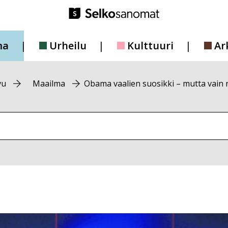
ma
Urheilu
Kulttuuri
Ar
vu
Maailma
Obama vaalien suosikki – mutta vain 
vustolta