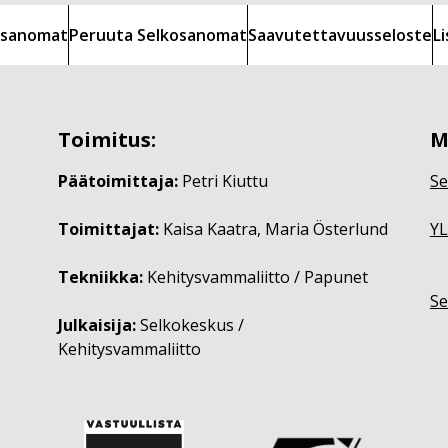
kosanomat
Peruuta Selkosanomat
Saavutettavuusseloste
L
Toimitus:
M
Päätoimittaja:
Petri Kiuttu
Se
Toimittajat:
Kaisa Kaatra, Maria Österlund
YL
Tekniikka:
Kehitysvammaliitto / Papunet
Se
Julkaisija:
Selkokeskus /
Kehitysvammaliitto