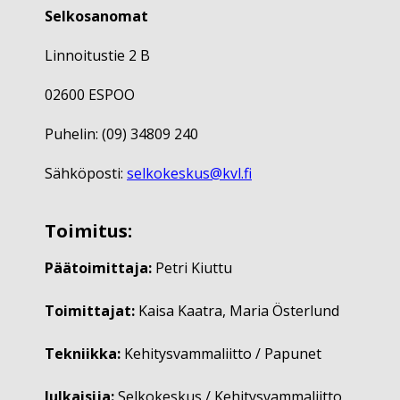
Selkosanomat
Linnoitustie 2 B
02600 ESPOO
Puhelin: (09) 34809 240
Sähköposti:
selkokeskus@kvl.fi
Toimitus:
Päätoimittaja:
Petri Kiuttu
Toimittajat:
Kaisa Kaatra, Maria Österlund
Tekniikka:
Kehitysvammaliitto / Papunet
Julkaisija:
Selkokeskus / Kehitysvammaliitto