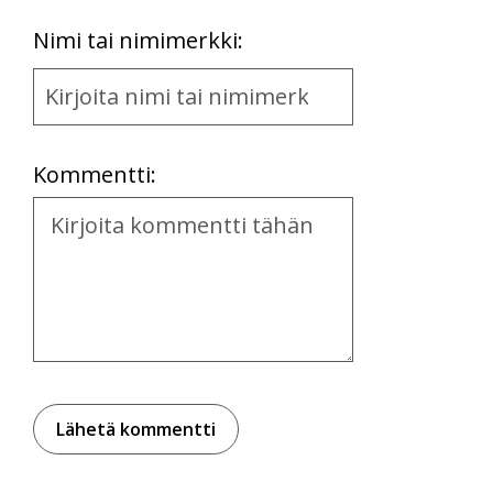
First
Nimi tai nimimerkki:
Name
and
Location
Kommentti:
Kommentti