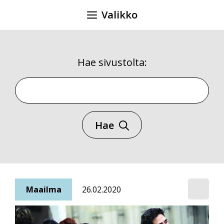
Siirry
Valikko
sisältöön
Hae sivustolta:
Hae sivustolta
Hae
Maailma
26.02.2020