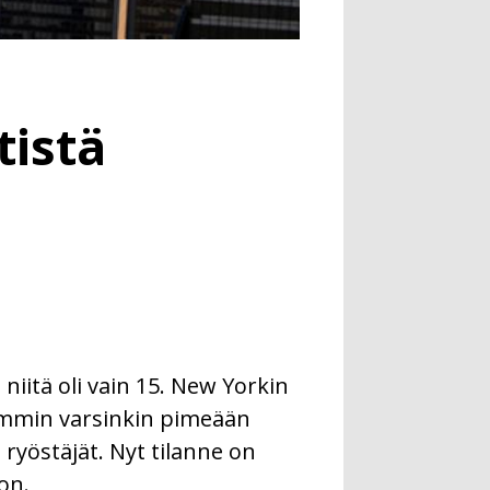
tistä
iitä oli vain 15. New Yorkin
aiemmin varsinkin pimeään
 ryöstäjät. Nyt tilanne on
on.