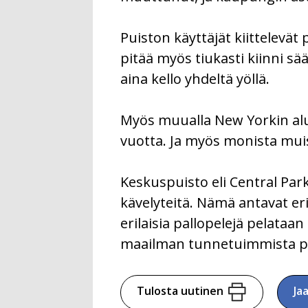
Puiston käyttäjät kiittelevät 
pitää myös tiukasti kiinni sä
aina kello yhdeltä yöllä.
Myös muualla New Yorkin alue
vuotta. Ja myös monista muis
Keskuspuisto eli Central Park
kävelyteitä. Nämä antavat er
erilaisia pallopelejä pelataa
maailman tunnetuimmista pu
Tulosta uutinen
Ja