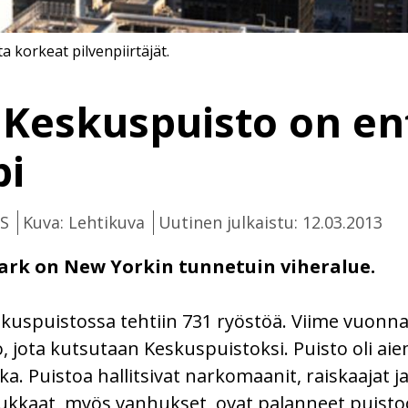
a korkeat pilvenpiirtäjät.
Keskuspuisto on en
pi
HS
Kuva: Lehtikuva
Uutinen julkaistu: 12.03.2013
Park on New Yorkin tunnetuin viheralue.
spuistossa tehtiin 731 ryöstöä. Viime vuonna n
to, jota kutsutaan Keskuspuistoksi. Puisto oli 
a. Puistoa hallitsivat narkomaanit, raiskaajat ja
kkaat, myös vanhukset, ovat palanneet puisto