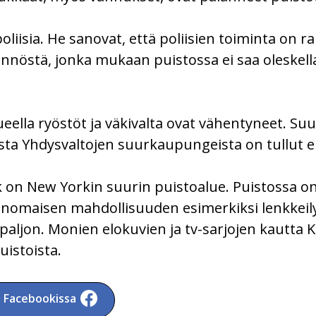
poliisia. He sanovat, että poliisien toiminta on r
ännöstä, jonka mukaan puistossa ei saa oleskella
ella ryöstöt ja väkivalta ovat vähentyneet. Suun
ta Yhdysvaltojen suurkaupungeista on tullut en
 on New Yorkin suurin puistoalue. Puistossa on y
inomaisen mahdollisuuden esimerkiksi lenkkeily
n paljon. Monien elokuvien ja tv-sarjojen kautta 
istoista.
a Facebookissa