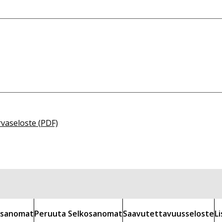
rvaseloste (PDF)
kosanomat
Peruuta Selkosanomat
Saavutettavuusseloste
L