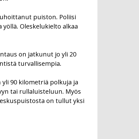
auhoittanut puiston. Poliisi
 yöllä. Oleskelukielto alkaa
taus on jatkunut jo yli 20
tistä turvallisempia.
li 90 kilometriä polkuja ja
yn tai rullaluisteluun. Myös
Keskuspuistosta on tullut yksi