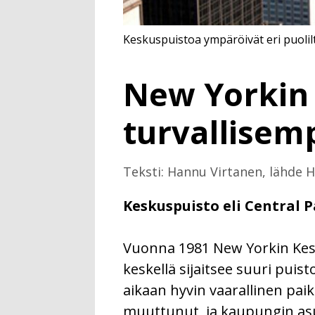
Keskuspuistoa ympäröivät eri puolilt
New Yorkin 
turvallisem
Teksti: Hannu Virtanen, lähde 
Keskuspuisto eli Central 
Vuonna 1981 New Yorkin Kesku
keskellä sijaitsee suuri puis
aikaan hyvin vaarallinen paikk
muuttunut, ja kaupungin asu