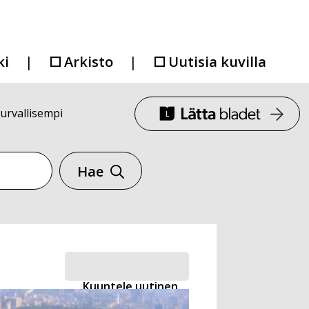
ki
Arkisto
Uutisia kuvilla
urvallisempi
Hae
Kuuntele uutinen