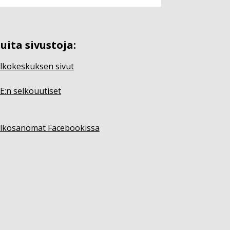
uita sivustoja:
lkokeskuksen sivut
E:n selkouutiset
lkosanomat Facebookissa