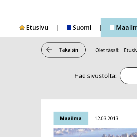
Siirry
sisältöön
Etusivu
Suomi
Maail
Takaisin
Olet tässä:
Etusi
Hae si
Hae sivustolta:
Maailma
12.03.2013