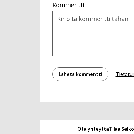
Kommentti:
Kommentti
Tietotu
Ota yhteyttä
Tilaa Sel