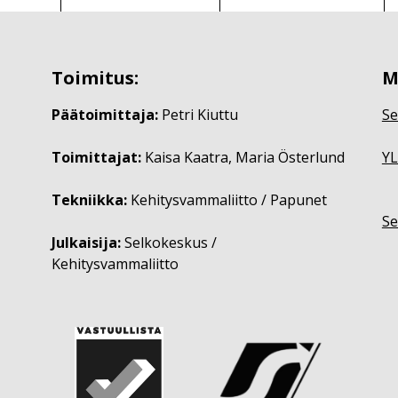
Toimitus:
M
Päätoimittaja:
Petri Kiuttu
Se
Toimittajat:
Kaisa Kaatra, Maria Österlund
YL
Tekniikka:
Kehitysvammaliitto / Papunet
Se
Julkaisija:
Selkokeskus /
Kehitysvammaliitto