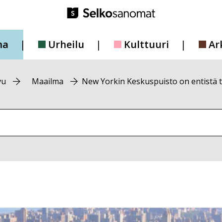
ma
Urheilu
Kulttuuri
Ar
vu
Maailma
New Yorkin Keskuspuisto on entistä t
vustolta