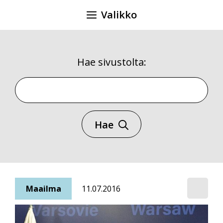
Siirry
Valikko
sisältöön
Hae sivustolta:
Hae sivustolta
Hae
Maailma
11.07.2016