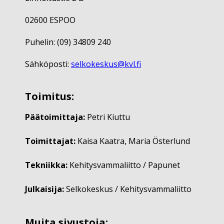
02600 ESPOO
Puhelin: (09) 34809 240
Sähköposti:
selkokeskus@kvl.fi
Toimitus:
Päätoimittaja:
Petri Kiuttu
Toimittajat:
Kaisa Kaatra, Maria Österlund
Tekniikka:
Kehitysvammaliitto / Papunet
Julkaisija:
Selkokeskus / Kehitysvammaliitto
Muita sivustoja: