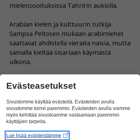
mielenosoituksissa Tahririn aukiolla.
Arabian kielen ja kulttuurin tutkija
Sampsa Peltosen mukaan arabimiehet
saattavat ahdistella vieraita naisia, mutta
samalla kieltää sisariaan käymästä
ulkona.
Pohjoismaissa seksuaaliseen
Evästeasetukset
ahdisteluun suhtaudutaan hyvin
tuomitsevasti.
Sivustomme käyttää evästeitä. Evästeiden avulla
sivustomme toimii paremmin. Evästeiden avulla voimme
myös kehittää sivustoamme vastaamaan paremmin
Lähteet Yle, HS
käyttäjien tarpeita.
Tulosta uutinen
Lue lisää evästeistämme