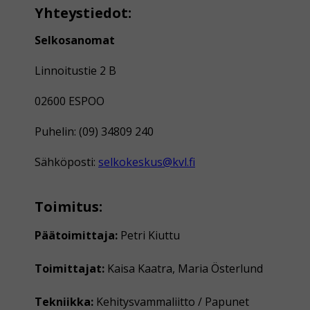
Yhteystiedot:
Selkosanomat
Linnoitustie 2 B
02600 ESPOO
Puhelin: (09) 34809 240
Sähköposti:
selkokeskus@kvl.fi
Toimitus:
Päätoimittaja:
Petri Kiuttu
Toimittajat:
Kaisa Kaatra, Maria Österlund
Tekniikka:
Kehitysvammaliitto / Papunet