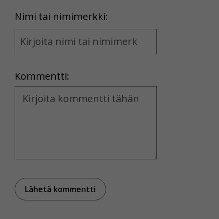
First
Nimi tai nimimerkki:
Name
and
Location
Kommentti:
Kommentti