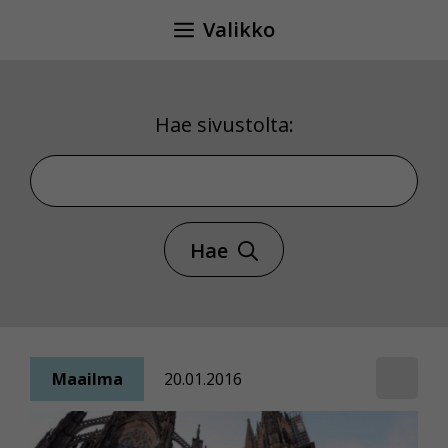
Siirry
Valikko
sisältöön
Hae sivustolta:
Hae sivustolta
Hae
Maailma
20.01.2016