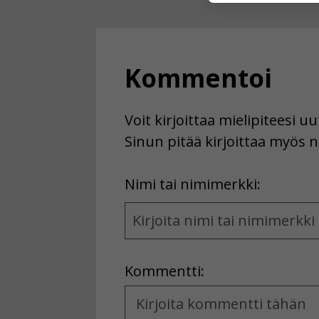
Voit valita, 
Kommentoi
Voit kirjoittaa mielipiteesi 
Sinun pitää kirjoittaa myös n
First
Nimi tai nimimerkki:
Name
and
Location
Kommentti:
Kommentti