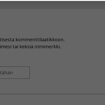
hyväksytkö näiden evästeiden käytön.
uutisesta kommenttilaatikkoon.
imesi tai keksiä nimimerkki.