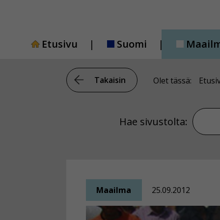
Siirry
sisältöön
Etusivu
Suomi
Maail
Takaisin
Olet tässä:
Etusi
Hae si
Hae sivustolta:
Maailma
25.09.2012