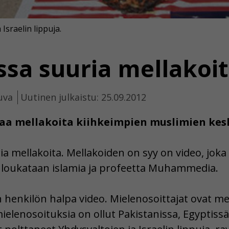
 Israelin lippuja.
sa suuria mellakoi
uva
Uutinen julkaistu: 25.09.2012
a mellakoita kiihkeimpien muslimien kes
ia mellakoita. Mellakoiden on syy on video, joka 
 loukataan islamia ja profeetta Muhammedia.
 henkilön halpa video. Mielenosoittajat ovat me
ielenosoituksia on ollut Pakistanissa, Egyptissä