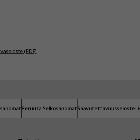
rvaseloste (PDF)
kosanomat
Peruuta Selkosanomat
Saavutettavuusseloste
L