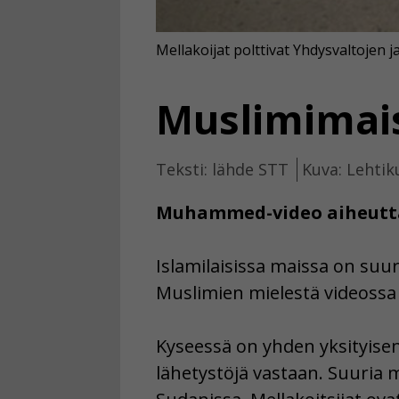
Mellakoijat polttivat Yhdysvaltojen ja
Muslimimais
Teksti: lähde STT
Kuva: Lehtik
Muhammed-video aiheutta
Islamilaisissa maissa on suur
Muslimien mielestä videossa
Kyseessä on yhden yksityisen
lähetystöjä vastaan. Suuria m