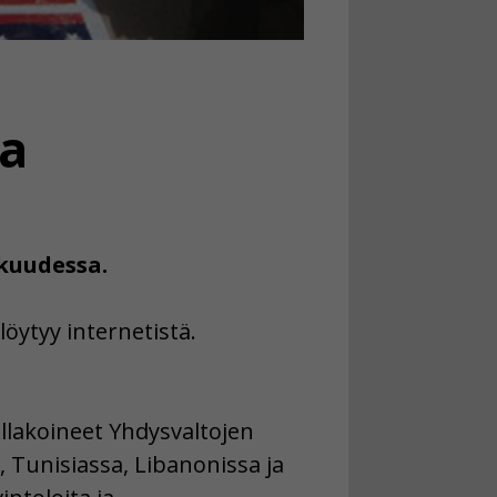
ta
kuudessa.
löytyy internetistä.
llakoineet Yhdysvaltojen
, Tunisiassa, Libanonissa ja