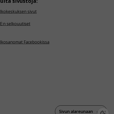
uita sivustoja:
lkokeskuksen sivut
E:n selkouutiset
lkosanomat Facebookissa
Sivun alareunaan