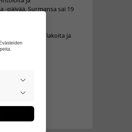
intoloita ja
a -päivää. Surmansa sai 19
pahoitelleet mellakoita ja
 Evästeiden
peita.
urvallisesti.
edon avulla
toa kerätään
ikutaan. Emme
seen