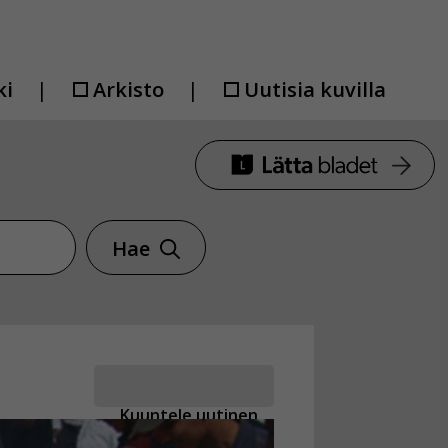
ki
Arkisto
Uutisia kuvilla
Hae
Kuuntele uutinen