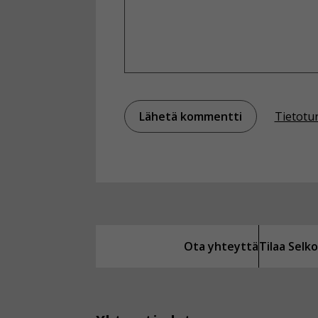
Tietotu
Ota yhteyttä
Tilaa Sel