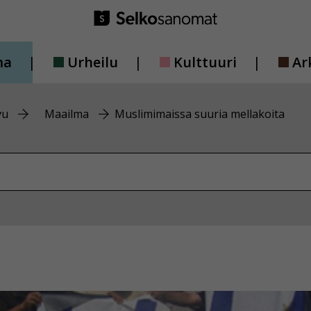
ma
Urheilu
Kulttuuri
Ar
vu
Maailma
Muslimimaissa suuria mellakoita
vustolta