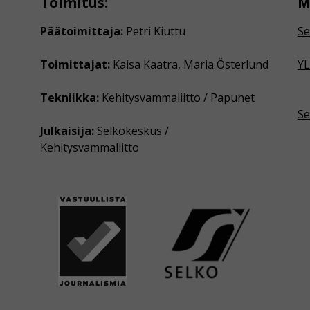
Toimitus:
M
Päätoimittaja:
Petri Kiuttu
Se
Toimittajat:
Kaisa Kaatra, Maria Österlund
YL
Tekniikka:
Kehitysvammaliitto / Papunet
Se
Julkaisija:
Selkokeskus /
Kehitysvammaliitto