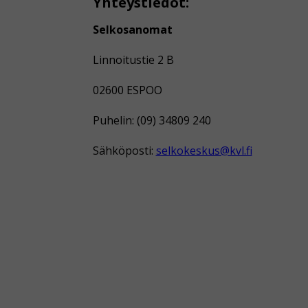
Yhteystiedot:
Selkosanomat
Linnoitustie 2 B
02600 ESPOO
Puhelin: (09) 34809 240
Sähköposti:
selkokeskus@kvl.fi