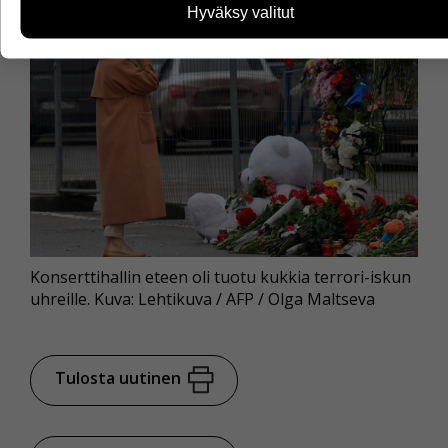
sivuja käytetään ja miten sivuilla liikutaan. Emme
Hyväksy valitut
kuitenkaan kerää henkilötietoja kuten nimiä, eikä tietoja
voi yhdistää yksittäiseen käyttäjään.
Voit valita, hyväksytkö näiden evästeiden käytön.
Konserttihallin eteen oli tuotu kukkia terrori-iskun
uhreille. Kuva: Lehtikuva / AFP / Olga Maltseva
Tulosta uutinen