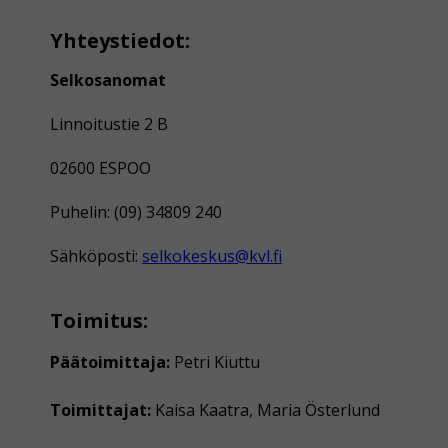
Yhteystiedot:
Selkosanomat
Linnoitustie 2 B
02600 ESPOO
Puhelin: (09) 34809 240
Sähköposti:
selkokeskus@kvl.fi
Toimitus:
Päätoimittaja:
Petri Kiuttu
Toimittajat:
Kaisa Kaatra, Maria Österlund