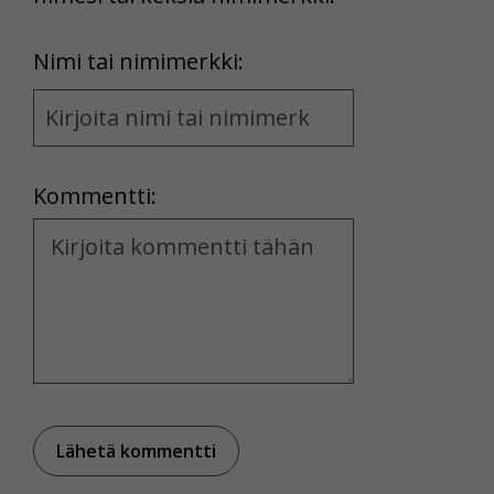
First
Nimi tai nimimerkki:
Name
and
Location
Kommentti:
Kommentti