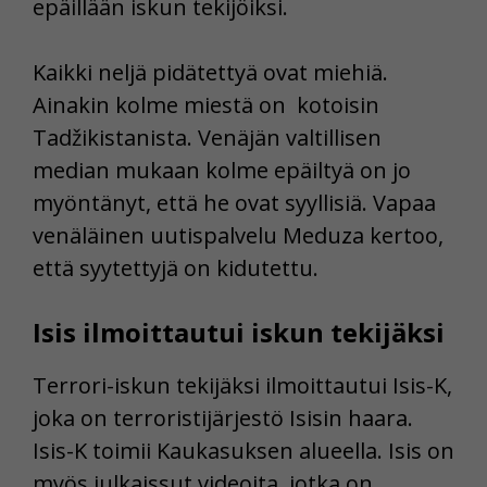
epäillään iskun tekijöiksi.
Kaikki neljä pidätettyä ovat miehiä.
Ainakin kolme miestä on kotoisin
Tadžikistanista. Venäjän valtillisen
median mukaan kolme epäiltyä on jo
myöntänyt, että he ovat syyllisiä. Vapaa
venäläinen uutispalvelu Meduza kertoo,
että syytettyjä on kidutettu.
Isis ilmoittautui iskun tekijäksi
Terrori-iskun tekijäksi ilmoittautui Isis-K,
joka on terroristijärjestö Isisin haara.
Isis-K toimii Kaukasuksen alueella. Isis on
myös julkaissut videoita, jotka on