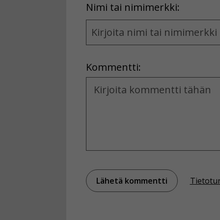
First
Nimi tai nimimerkki:
Name
and
Location
Kommentti:
Kommentti
Tietotu