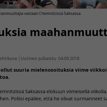
hanmuuttajia vastaan Chemnitzissä Saksassa.
tuksia maahanmuutt
ehtikuva
Uutinen julkaistu: 04.09.2018
ollut suuria mielenosoituksia viime viikko
toa.
nitzissä Saksassa elokuun viimeisellä viikolla. Po
iehen. Poliisi epäilee, että he olivat surmanneet