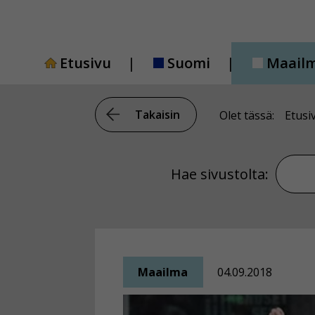
Siirry
sisältöön
Etusivu
Suomi
Maail
Takaisin
Olet tässä:
Etusi
Hae si
Hae sivustolta:
Maailma
04.09.2018