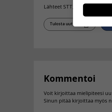
Näiden eväst
Lähteet STT, Yle
voimme kehit
esimerkiksi kä
kuitenkaan ker
käyttäjään.
Tulosta uutinen
Ja
Voit valita, 
Kommentoi
Voit kirjoittaa mielipiteesi 
Sinun pitää kirjoittaa myös n