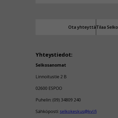
Ota yhteyttä
Tilaa Sel
Yhteystiedot:
Selkosanomat
Linnoitustie 2 B
02600 ESPOO
Puhelin: (09) 34809 240
Sähköposti:
selkokeskus@kvl.fi