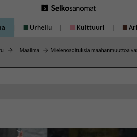
ma
Urheilu
Kulttuuri
Ar
vu
Maailma
Mielenosoituksia maahanmuuttoa va
vustolta