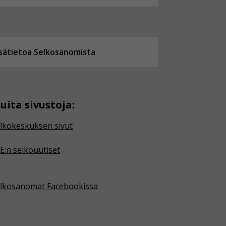
isätietoa Selkosanomista
uita sivustoja:
lkokeskuksen sivut
E:n selkouutiset
lkosanomat Facebookissa