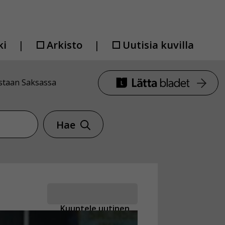
ki
Arkisto
Uutisia kuvilla
staan Saksassa
Hae
Kuuntele uutinen