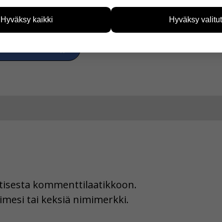
eiden avulla keräämme tietoa, miten sivustoamme käytetään. Ti
tää sivustoamme vastaamaan paremmin käyttäjien tarpeita. Tie
Hyväksy kaikki
Hyväksy valitut
vijämääristä ja siitä, mitä sivuja käytetään ja miten sivuilla li
ää henkilötietoja kuten nimiä, eikä tietoja voi yhdistää yksittäi
a Facebookissa
hyväksytkö näiden evästeiden käytön.
uutisesta kommenttilaatikkoon.
imesi tai keksiä nimimerkki.