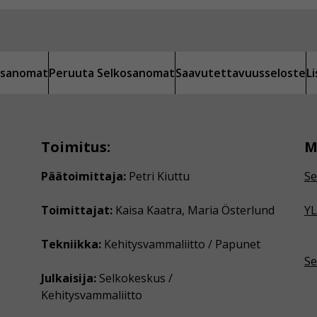
kosanomat
Peruuta Selkosanomat
Saavutettavuusseloste
L
Toimitus:
M
Päätoimittaja:
Petri Kiuttu
Se
Toimittajat:
Kaisa Kaatra, Maria Österlund
YL
Tekniikka:
Kehitysvammaliitto / Papunet
Se
Julkaisija:
Selkokeskus /
Kehitysvammaliitto