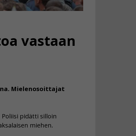
oa vastaan
ina. Mielenosoittajat
liisi pidätti silloin
 saksalaisen miehen.