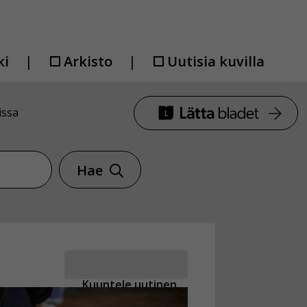
ki
Arkisto
Uutisia kuvilla
issa
Hae
Kuuntele uutinen