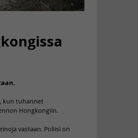
gkongissa
taan.
, kun tuhannet
 lennon Hongkongiin.
inoja vastaan. Poliisi on