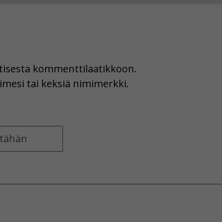
hyväksytkö näiden evästeiden käytön.
uutisesta kommenttilaatikkoon.
imesi tai keksiä nimimerkki.