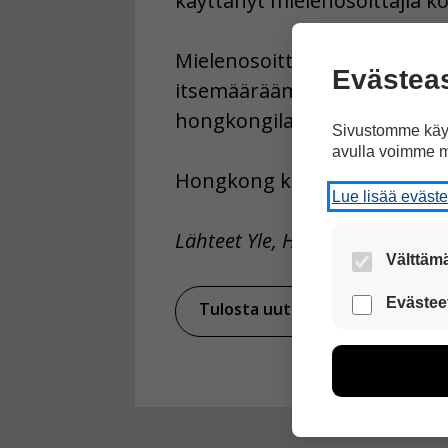
käyttänyt mielenosoittajia k
Mielenosoittajat vaativat ha
Evästea
itsemääräämisoikeutta. Kiina
hongkongilaisia useaan kert
Sivustomme käyt
avulla voimme m
Hongkong kuuluu Kiinaan, mu
Lue lisää eväst
Lähteet Yle, HS
Välttämä
Nämä evästeet
Evästee
Tulosta uutinen
Ja
Näiden eväst
voimme kehit
esimerkiksi kä
kuitenkaan ker
käyttäjään.