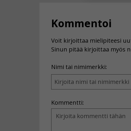
Voit valita, 
Kommentoi
Voit kirjoittaa mielipiteesi 
Sinun pitää kirjoittaa myös n
First
Nimi tai nimimerkki:
Name
and
Location
Kommentti:
Kommentti