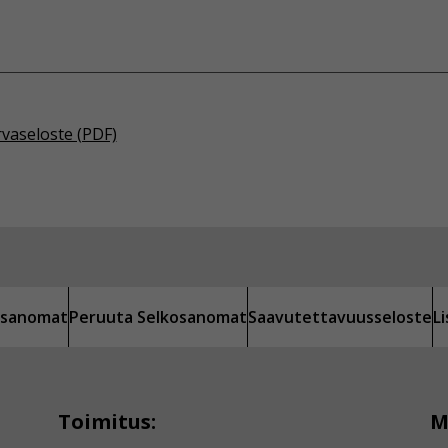
rvaseloste (PDF)
kosanomat
Peruuta Selkosanomat
Saavutettavuusseloste
L
Toimitus:
M