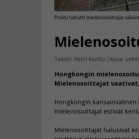
Poliisi taltutti mielenosoittajia väki
Mielenosoit
Teksti: Petri Kiuttu
Kuva: Leht
Hongkongin mielenosoituk
Mielenosoittajat vaativat
Hongkongin kansainvälinen 
mielenosoittajat estivät ke
Mielenosoittajat halusivat ker