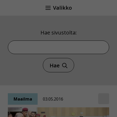
Siirry
Valikko
sisältöön
Hae sivustolta:
Hae sivustolta
Hae
Maailma
03.05.2016