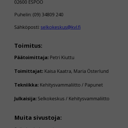
02600 ESPOO
Puhelin: (09) 34809 240
Sähköposti:
selkokeskus@kvl.fi
Toimitus:
Päätoimittaja:
Petri Kiuttu
Toimittajat:
Kaisa Kaatra, Maria Österlund
Tekniikka:
Kehitysvammaliitto / Papunet
Julkaisija:
Selkokeskus / Kehitysvammaliitto
Muita sivustoja: