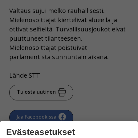
Valtaus sujui melko rauhallisesti.
Mielenosoittajat kiertelivät alueella ja
ottivat selfieitä. Turvallisuusjoukot eivät
puuttuneet tilanteeseen.
Mielenosoittajat poistuivat
parlamentista sunnuntain aikana.
Lähde STT
Tulosta uutinen
Jaa Facebookissa
Evästeasetukset