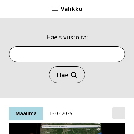
Siirry
Valikko
sisältöön
Hae sivustolta:
Hae sivustolta
Hae
Maailma
13.03.2025