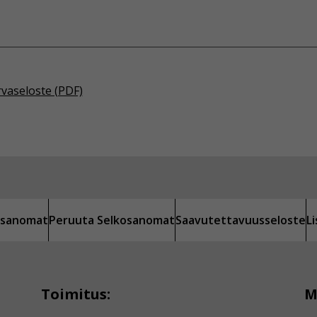
rvaseloste (PDF)
kosanomat
Peruuta Selkosanomat
Saavutettavuusseloste
L
Toimitus:
M