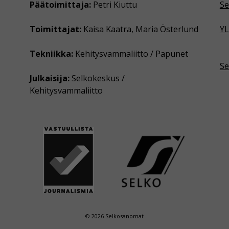
Päätoimittaja:
Petri Kiuttu
Se
Toimittajat:
Kaisa Kaatra, Maria Österlund
YL
Tekniikka:
Kehitysvammaliitto / Papunet
Se
Julkaisija:
Selkokeskus /
Kehitysvammaliitto
© 2026 Selkosanomat