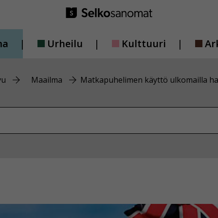
ma
Urheilu
Kulttuuri
Ar
vu
Maailma
Matkapuhelimen käyttö ulkomailla h
vustolta