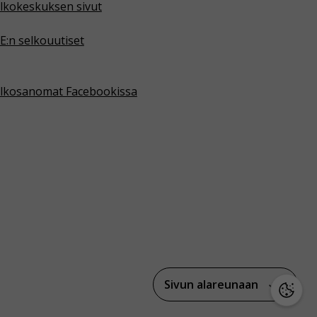
lkokeskuksen sivut
E:n selkouutiset
lkosanomat Facebookissa
Sivun alareunaan