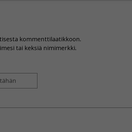
hyväksytkö näiden evästeiden käytön.
uutisesta kommenttilaatikkoon.
imesi tai keksiä nimimerkki.