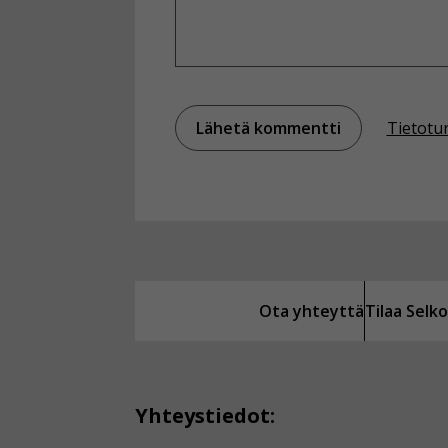
Tietotu
Ota yhteyttä
Tilaa Sel
Yhteystiedot: