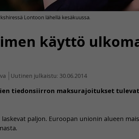
kshiressä Lontoon lähellä kesäkuussa.
imen käyttö ulkoma
uva
Uutinen julkaistu: 30.06.2014
en tiedonsiirron maksurajoitukset tulev
 laskevat paljon. Euroopan unionin alueen mai
masta.