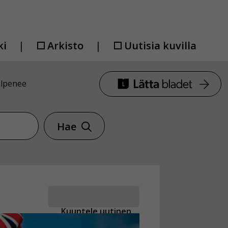
ki
Arkisto
Uutisia kuvilla
alpenee
Hae
Kuuntele uutinen