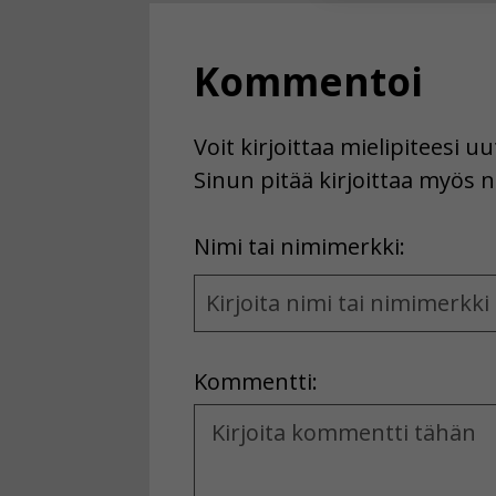
Voit valita, 
Kommentoi
Voit kirjoittaa mielipiteesi 
Sinun pitää kirjoittaa myös n
First
Nimi tai nimimerkki:
Name
and
Location
Kommentti:
Kommentti