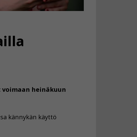
illa
at voimaan heinäkuun
ssa kännykän käyttö