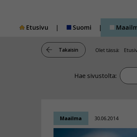
Siirry
sisältöön
Etusivu
Suomi
Maail
Takaisin
Olet tässä:
Etusi
Hae si
Hae sivustolta:
Maailma
30.06.2014