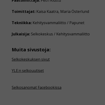
Päätoimittaja:
Petri Kiuttu
Toimittajat:
Kaisa Kaatra, Maria Österlund
Tekniikka:
Kehitysvammaliitto / Papunet
Julkaisija:
Selkokeskus / Kehitysvammaliitto
Muita sivustoja:
Selkokeskuksen sivut
YLE:n selkouutiset
Selkosanomat Facebookissa