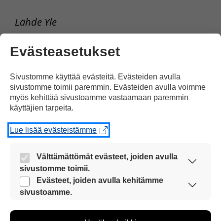
Lähde Yle
Tulosta uutinen
Evästeasetukset
Sivustomme käyttää evästeitä. Evästeiden avulla
Jaa Facebookissa
sivustomme toimii paremmin. Evästeiden avulla voimme
myös kehittää sivustoamme vastaamaan paremmin
käyttäjien tarpeita.
Lue lisää evästeistämme
Välttämättömät evästeet, joiden avulla
sivustomme toimii.
Kommentoi
Nämä evästeet ovat aina käytössä, jotta
Evästeet, joiden avulla kehitämme
sivustoamme voi käyttää sujuvasti ja turvallisesti.
sivustoamme.
Voit kirjoittaa mielipiteesi
Näiden evästeiden avulla keräämme tietoa, miten
sivustoamme käytetään. Tiedon avulla voimme
uutisesta