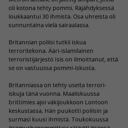
oli kotona tehty pommi. Räjähdyksessä
loukkaantui 30 ihmistä. Osa uhreista oli
sunnuntaina vielä sairaalassa.
Britannian poliisi tutkii iskua
terroritekona. Ääri-islamilainen
terroristijärjestö Isis on ilmoittanut, että
se on vastuussa pommi-iskusta.
Britanniassa on tehty useita terrori-
iskuja tänä vuonna. Maaliskuussa
brittimies ajoi väkijoukkoon Lontoon
keskustassa. Hän puukotti poliisin ja
surmasi kuusi ihmistä. Toukokuussa
itsemurhapommittaja räjäytti itsensä