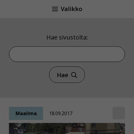
Siirry
Valikko
sisältöön
Hae sivustolta:
Hae sivustolta
Hae
Maailma
18.09.2017