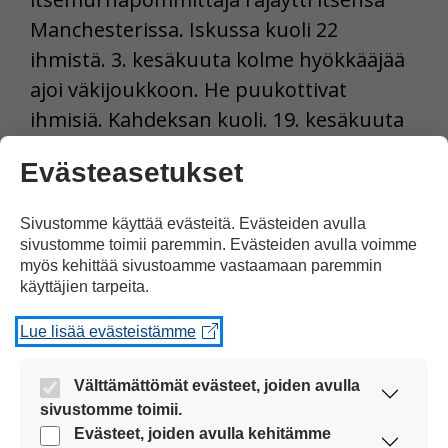
Manchesterissa. Iskussa kuoli 22
ihmistä. 3. kesäkuuta kolme hyökkääjää
ajoi väkijoukkoon. He puukottivat
ihmisiä. Kahdeksan kuoli. 19. kesäkuuta
auto ajoi väkijoukkoon lähellä Finsbury
Evästeasetukset
Parkin moskeijaa. Yksi kuoli.
Sivustomme käyttää evästeitä. Evästeiden avulla
Tulosta uutinen
sivustomme toimii paremmin. Evästeiden avulla voimme
myös kehittää sivustoamme vastaamaan paremmin
käyttäjien tarpeita.
Jaa Facebookissa
Lue lisää evästeistämme
Välttämättömät evästeet, joiden avulla
sivustomme toimii.
Nämä evästeet ovat aina käytössä, jotta
Evästeet, joiden avulla kehitämme