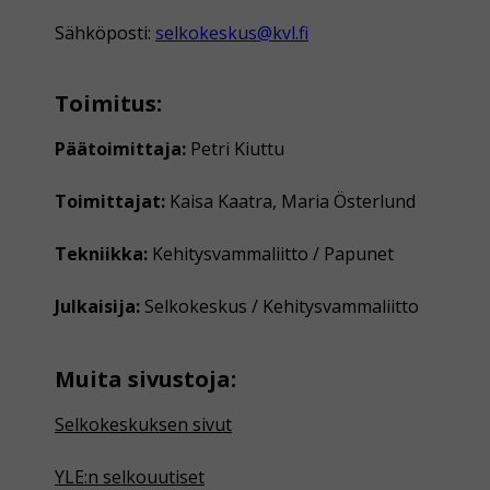
Sähköposti:
selkokeskus@kvl.fi
Toimitus:
Päätoimittaja:
Petri Kiuttu
Toimittajat:
Kaisa Kaatra, Maria Österlund
Tekniikka:
Kehitysvammaliitto / Papunet
Julkaisija:
Selkokeskus / Kehitysvammaliitto
Muita sivustoja:
Selkokeskuksen sivut
YLE:n selkouutiset