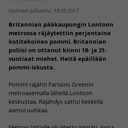
Uutinen julkaistu: 18.09.2017
Britannian pääkaupungin Lontoon
metrossa räjäytettiin perjantaina
kotitekoinen pommi. Britannian
poliisi on ottanut kiinni 18- ja 21-
vuotiaat miehet. Heitä epäillään
pommi-iskusta.
Pommi räjähti Parsons Greenin
metroasemalla lähellä Lontoon
keskustaa. Räjähdys sattui keskellä
aamuruuhkaa.
Metron lattialle oli jätetty ämpäri, jossa