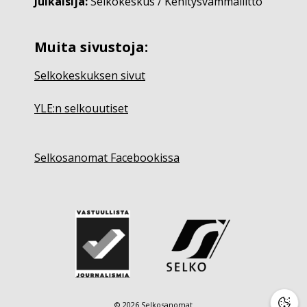
Julkaisija:
Selkokeskus / Kehitysvammaliitto
Muita sivustoja:
Selkokeskuksen sivut
YLE:n selkouutiset
Selkosanomat Facebookissa
© 2026 Selkosanomat