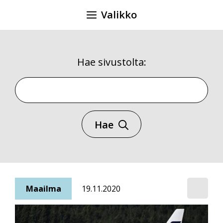
Siirry
Valikko
sisältöön
Hae sivustolta:
Hae sivustolta
Hae
Maailma
19.11.2020