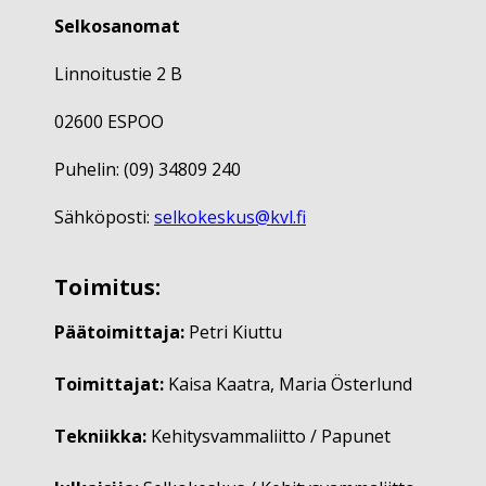
Selkosanomat
Linnoitustie 2 B
02600 ESPOO
Puhelin: (09) 34809 240
Sähköposti:
selkokeskus@kvl.fi
Toimitus:
Päätoimittaja:
Petri Kiuttu
Toimittajat:
Kaisa Kaatra, Maria Österlund
Tekniikka:
Kehitysvammaliitto / Papunet