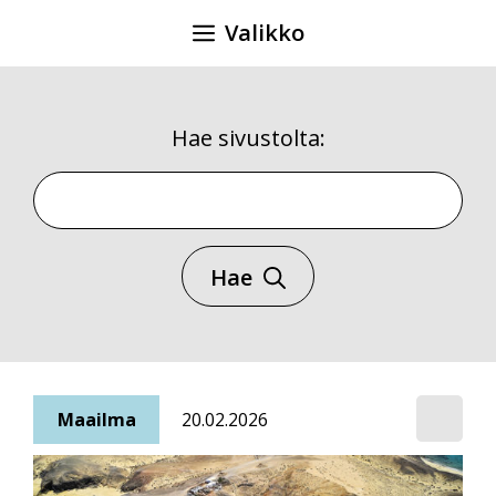
Siirry
Valikko
sisältöön
Hae sivustolta:
Hae sivustolta
Hae
Maailma
20.02.2026