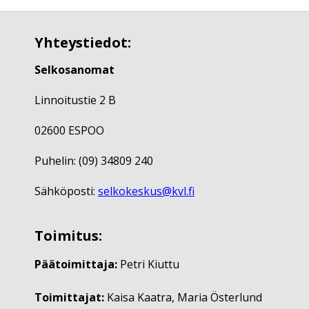
Yhteystiedot:
Selkosanomat
Linnoitustie 2 B
02600 ESPOO
Puhelin: (09) 34809 240
Sähköposti:
selkokeskus@kvl.fi
Toimitus:
Päätoimittaja:
Petri Kiuttu
Toimittajat:
Kaisa Kaatra, Maria Österlund