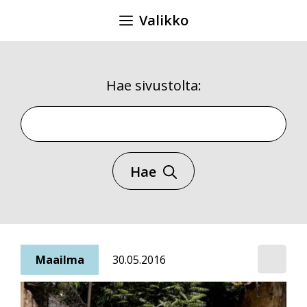
Siirry
Valikko
sisältöön
Hae sivustolta:
Hae sivustolta
Hae
Maailma
30.05.2016