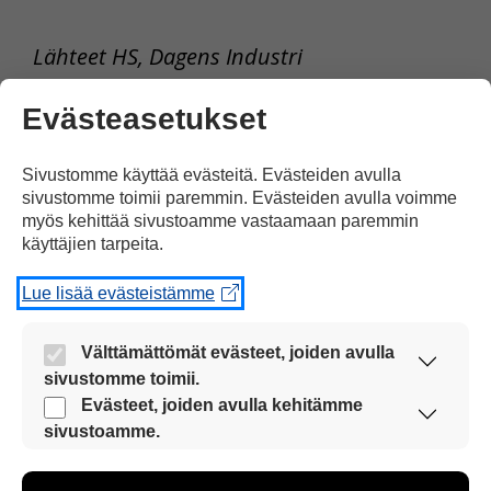
Lähteet HS, Dagens Industri
Evästeasetukset
Tulosta uutinen
Sivustomme käyttää evästeitä. Evästeiden avulla
sivustomme toimii paremmin. Evästeiden avulla voimme
Jaa Facebookissa
myös kehittää sivustoamme vastaamaan paremmin
käyttäjien tarpeita.
Lue lisää evästeistämme
Välttämättömät evästeet, joiden avulla
sivustomme toimii.
Kommentoi
Nämä evästeet ovat aina käytössä, jotta
Evästeet, joiden avulla kehitämme
sivustoamme voi käyttää sujuvasti ja turvallisesti.
sivustoamme.
Voit kirjoittaa mielipiteesi
Näiden evästeiden avulla keräämme tietoa, miten
sivustoamme käytetään. Tiedon avulla voimme
uutisesta