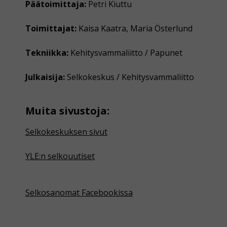
Päätoimittaja:
Petri Kiuttu
Toimittajat:
Kaisa Kaatra, Maria Österlund
Tekniikka:
Kehitysvammaliitto / Papunet
Julkaisija:
Selkokeskus / Kehitysvammaliitto
Muita sivustoja:
Selkokeskuksen sivut
YLE:n selkouutiset
Selkosanomat Facebookissa