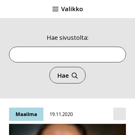
Siirry
Valikko
sisältöön
Hae sivustolta:
Hae sivustolta
Hae
Maailma
19.11.2020