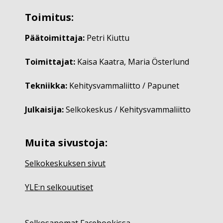
Toimitus:
Päätoimittaja:
Petri Kiuttu
Toimittajat:
Kaisa Kaatra, Maria Österlund
Tekniikka:
Kehitysvammaliitto / Papunet
Julkaisija:
Selkokeskus / Kehitysvammaliitto
Muita sivustoja:
Selkokeskuksen sivut
YLE:n selkouutiset
Selkosanomat Facebookissa