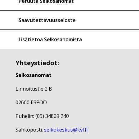
Peruuta Selkosanomat
Saavutettavuusseloste
Lisätietoa Selkosanomista
Yhteystiedot:
Selkosanomat
Linnoitustie 2 B
02600 ESPOO
Puhelin: (09) 34809 240
Sähköposti:
selkokeskus@kvl.fi