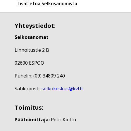
Lisätietoa Selkosanomista
Yhteystiedot:
Selkosanomat
Linnoitustie 2 B
02600 ESPOO
Puhelin: (09) 34809 240
Sähköposti:
selkokeskus@kvl.fi
Toimitus:
Päätoimittaja:
Petri Kiuttu