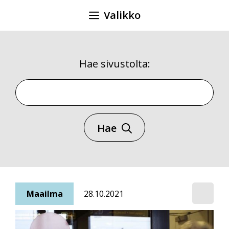
Siirry
Valikko
sisältöön
Hae sivustolta:
Hae sivustolta
Hae
Maailma
28.10.2021