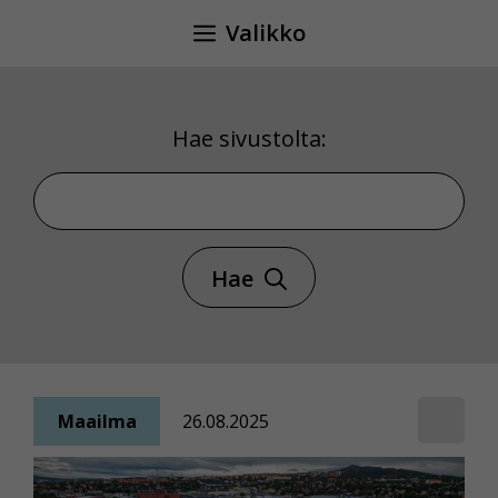
Siirry
Valikko
sisältöön
Hae sivustolta:
Hae sivustolta
Hae
Maailma
26.08.2025