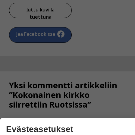
Juttu kuvilla
tuettuna
Jaa Facebookissa
Yksi kommentti artikkeliin
”Kokonainen kirkko
siirrettiin Ruotsissa”
Evästeasetukset
Rama