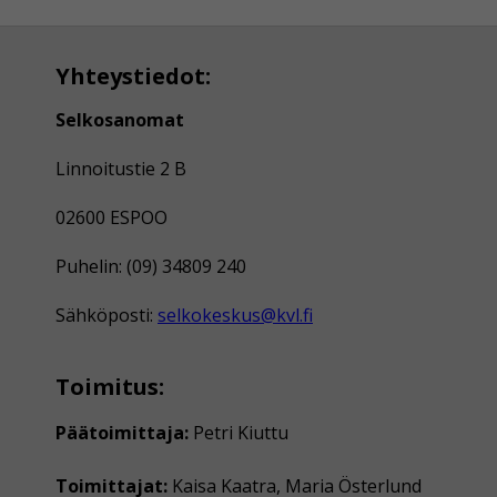
Yhteystiedot:
Selkosanomat
Linnoitustie 2 B
02600 ESPOO
Puhelin: (09) 34809 240
Sähköposti:
selkokeskus@kvl.fi
Toimitus:
Päätoimittaja:
Petri Kiuttu
Toimittajat:
Kaisa Kaatra, Maria Österlund