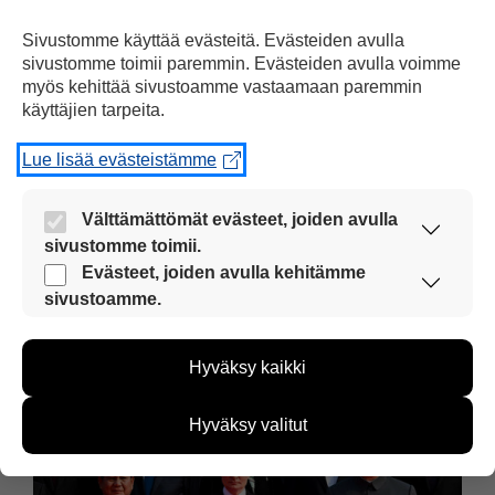
Sivustomme käyttää evästeitä. Evästeiden avulla
sivustomme toimii paremmin. Evästeiden avulla voimme
myös kehittää sivustoamme vastaamaan paremmin
käyttäjien tarpeita.
Lue lisää evästeistämme
Välttämättömät evästeet, joiden avulla
Pohjois-Korean johtaja Kim-Jong un (vasemmalla)
sivustomme toimii.
ja Venäjän presidentti Vladimir Putin kättelivät
Nämä evästeet ovat aina käytössä, jotta
Evästeet, joiden avulla kehitämme
suuren sotilasparaatin jälkeen.
sivustoamme voi käyttää sujuvasti ja turvallisesti.
sivustoamme.
Näiden evästeiden avulla keräämme tietoa, miten
sivustoamme käytetään. Tiedon avulla voimme
Hyväksy kaikki
kehittää sivustoamme vastaamaan paremmin
käyttäjien tarpeita. Tietoa kerätään esimerkiksi
kävijämääristä ja siitä, mitä sivuja käytetään ja
Hyväksy valitut
miten sivuilla liikutaan. Emme kuitenkaan kerää
henkilötietoja kuten nimiä, eikä tietoja voi yhdistää
yksittäiseen käyttäjään.