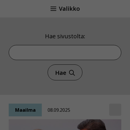
Siirry
Valikko
sisältöön
Hae sivustolta:
Hae sivustolta
Hae
Maailma
08.09.2025