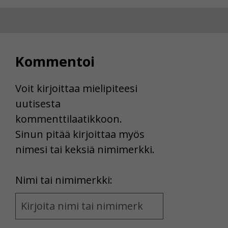
Kommentoi
Voit kirjoittaa mielipiteesi
uutisesta
kommenttilaatikkoon.
Sinun pitää kirjoittaa myös
nimesi tai keksiä nimimerkki.
First
Nimi tai nimimerkki:
Name
and
Location