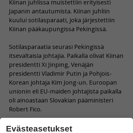
Kiinan juhlissa muistettiin erityisesti
Japanin antautumista. Kiinan juhliin
kuului sotilasparaati, joka järjestettiin
Kiinan pääkaupungissa Pekingissä.
Sotilasparaatia seurasi Pekingissä
itsevaltaisia johtajia. Paikalla olivat Kiinan
presidentti Xi Jinping, Venäjän
presidentti Vladimir Putin ja Pohjois-
Korean johtaja Kim Jong-un. Euroopan
unionin eli EU-maiden johtajista paikalla
oli ainoastaan Slovakian pääministeri
Robert Fico.
Evästeasetukset