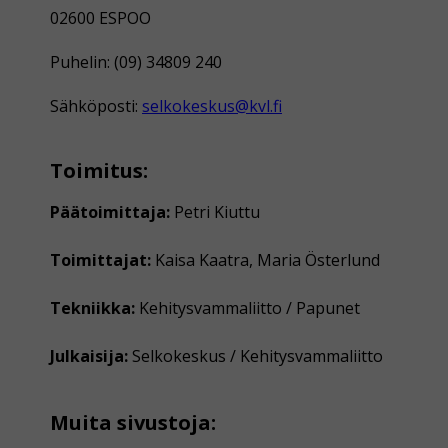
02600 ESPOO
Puhelin: (09) 34809 240
Sähköposti:
selkokeskus@kvl.fi
Toimitus:
Päätoimittaja:
Petri Kiuttu
Toimittajat:
Kaisa Kaatra, Maria Österlund
Tekniikka:
Kehitysvammaliitto / Papunet
Julkaisija:
Selkokeskus / Kehitysvammaliitto
Muita sivustoja: