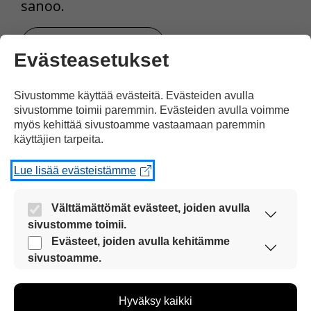
sanoo.
Tulosta uutinen
Evästeasetukset
Sivustomme käyttää evästeitä. Evästeiden avulla
Jaa Facebookissa
sivustomme toimii paremmin. Evästeiden avulla voimme
myös kehittää sivustoamme vastaamaan paremmin
käyttäjien tarpeita.
Lue lisää evästeistämme
Välttämättömät evästeet, joiden avulla
Kommentoi
sivustomme toimii.
Nämä evästeet ovat aina käytössä, jotta
Evästeet, joiden avulla kehitämme
sivustoamme voi käyttää sujuvasti ja turvallisesti.
Voit kirjoittaa mielipiteesi
sivustoamme.
Näiden evästeiden avulla keräämme tietoa, miten
uutisesta
sivustoamme käytetään. Tiedon avulla voimme
kommenttilaatikkoon.
Hyväksy kaikki
kehittää sivustoamme vastaamaan paremmin