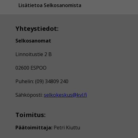
Lisätietoa Selkosanomista
Yhteystiedot:
Selkosanomat
Linnoitustie 2 B
02600 ESPOO
Puhelin: (09) 34809 240
Sähköposti:
selkokeskus@kvl.fi
Toimitus:
Päätoimittaja:
Petri Kiuttu