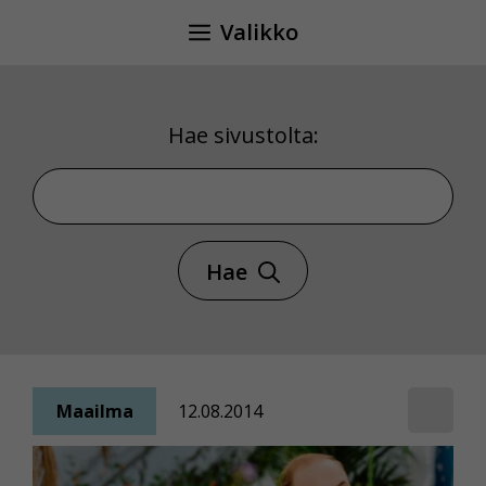
Siirry
Valikko
sisältöön
Hae sivustolta:
Hae sivustolta
Hae
Maailma
12.08.2014