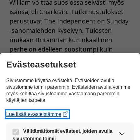
William voittaa suosiossa selvästi myös
isänsä, eli Charlesin. Tutkimustulokset
perustuvat The Independent on Sunday
-sanomalehden kyselyyn. Tulosten
mukaan Britannian kuninkaallinen
perhe on edelleen suositumpi kuin
yksikään maan poliitikoista. Britannian
Evästeasetukset
suosituin poliitikko on pääministeri
David Cameron.
Sivustomme käyttää evästeitä. Evästeiden avulla
sivustomme toimii paremmin. Evästeiden avulla voimme
Tulosta uutinen
myös kehittää sivustoamme vastaamaan paremmin
käyttäjien tarpeita.
Lue lisää evästeistämme
Jaa Facebookissa
Välttämättömät evästeet, joiden avulla
sivustomme toimii.