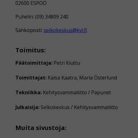
02600 ESPOO
Puhelin: (09) 34809 240
Sähköposti:
selkokeskus@kvl.fi
Toimitus:
Päätoimittaja:
Petri Kiuttu
Toimittajat:
Kaisa Kaatra, Maria Österlund
Tekniikka:
Kehitysvammaliitto / Papunet
Julkaisija:
Selkokeskus / Kehitysvammaliitto
Muita sivustoja: