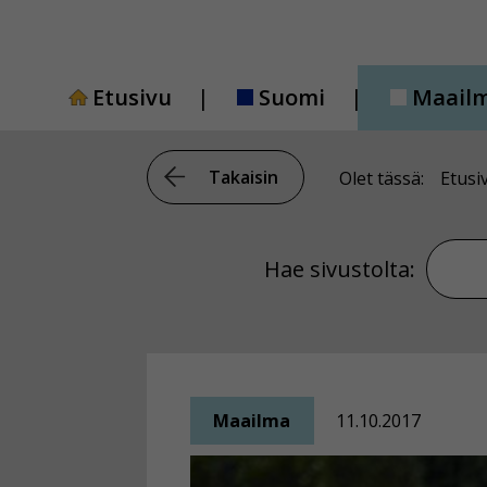
Siirry
sisältöön
Etusivu
Suomi
Maail
Takaisin
Olet tässä:
Etusi
Hae si
Hae sivustolta:
Maailma
11.10.2017