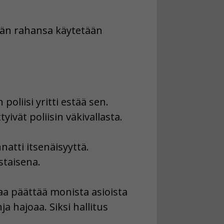
idän rahansa käytetään
oliisi yritti estää sen.
tyivät poliisin väkivallasta.
natti itsenäisyyttä.
staisena.
saa päättää monista asioista
ja hajoaa. Siksi hallitus