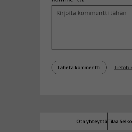
Kommentti
Tietotu
Ota yhteyttä
Tilaa Sel