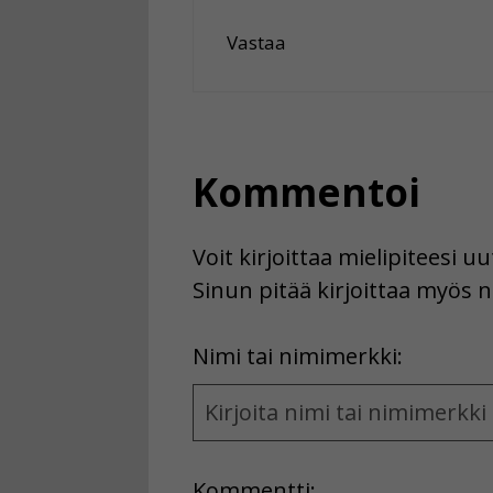
Vastaa
Kommentoi
Voit kirjoittaa mielipiteesi 
Sinun pitää kirjoittaa myös n
First
Nimi tai nimimerkki:
Name
and
Location
Kommentti: