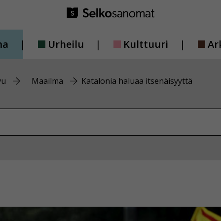
ma
Urheilu
Kulttuuri
Ar
vu
Maailma
Katalonia haluaa itsenäisyyttä
vustolta