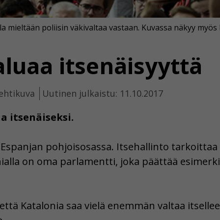
olla mieltään poliisin väkivaltaa vastaan. Kuvassa näkyy myös 
aluaa itsenäisyyttä
ehtikuva
Uutinen julkaistu: 11.10.2017
a itsenäiseksi.
 Espanjan pohjoisosassa. Itsehallinto tarkoittaa 
nialla on oma parlamentti, joka päättää esimerk
 että Katalonia saa vielä enemmän valtaa itsellee