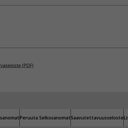
rvaseloste (PDF)
kosanomat
Peruuta Selkosanomat
Saavutettavuusseloste
L