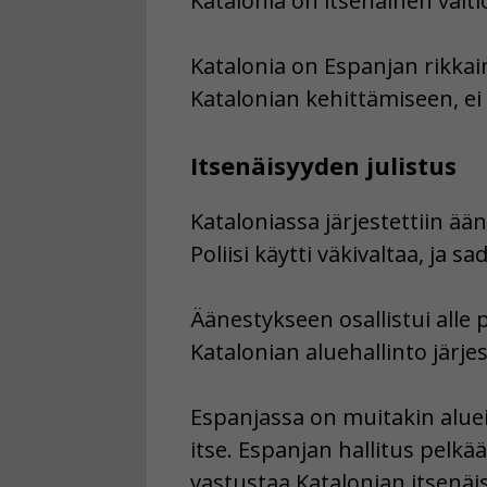
Katalonia on itsenäinen valti
Katalonia on Espanjan rikkai
Katalonian kehittämiseen, e
Itsenäisyyden julistus
Kataloniassa järjestettiin ään
Poliisi käytti väkivaltaa, ja s
Äänestykseen osallistui alle p
Katalonian aluehallinto järjes
Espanjassa on muitakin alueit
itse. Espanjan hallitus pelkää
vastustaa Katalonian itsenäis