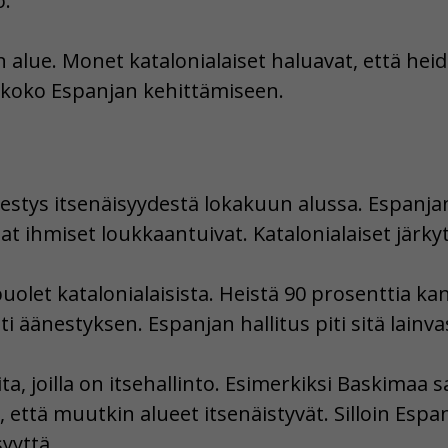
o.
n alue. Monet katalonialaiset haluavat, että he
i koko Espanjan kehittämiseen.
estys itsenäisyydestä lokakuun alussa. Espanjan p
adat ihmiset loukkaantuivat. Katalonialaiset järkyt
uolet katalonialaisista. Heistä 90 prosenttia kan
ti äänestyksen. Espanjan hallitus piti sitä lainva
a, joilla on itsehallinto. Esimerkiksi Baskimaa 
, että muutkin alueet itsenäistyvät. Silloin Espan
yyttä.