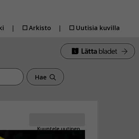
ki
Arkisto
Uutisia kuvilla
Hae
Kuuntele uutinen