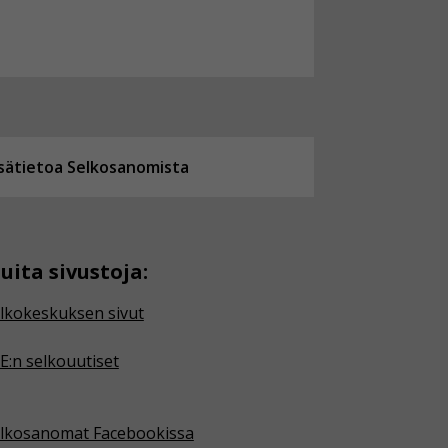
isätietoa Selkosanomista
uita sivustoja:
lkokeskuksen sivut
E:n selkouutiset
lkosanomat Facebookissa