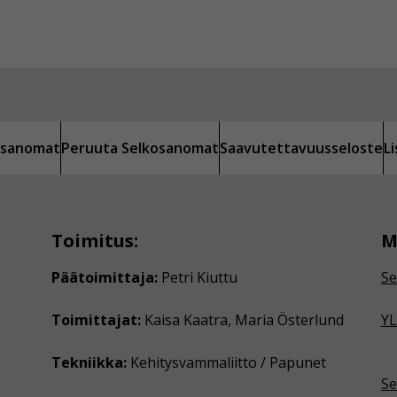
kosanomat
Peruuta Selkosanomat
Saavutettavuusseloste
L
Toimitus:
M
Päätoimittaja:
Petri Kiuttu
Se
Toimittajat:
Kaisa Kaatra, Maria Österlund
YL
Tekniikka:
Kehitysvammaliitto / Papunet
Se