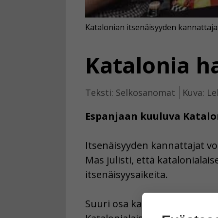
Katalonian itsenäisyyden kannattaja
Katalonia h
Teksti: Selkosanomat
Kuva: Le
Espanjaan kuuluva Katalon
Itsenäisyyden kannattajat voi
Mas julisti, että kataloniala
itsenäisyysaikeita.
Suuri osa katalonialaisista 