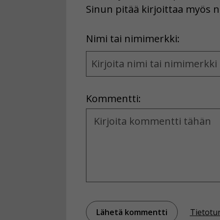
Sinun pitää kirjoittaa myös n
First
Nimi tai nimimerkki:
Name
and
Location
Kommentti:
Kommentti
Tietotu