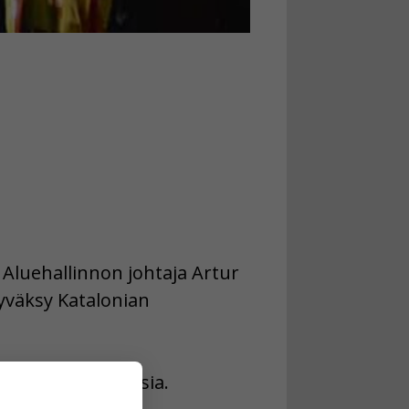
 Aluehallinnon johtaja Artur
hyväksy Katalonian
vat verohelpotuksia.