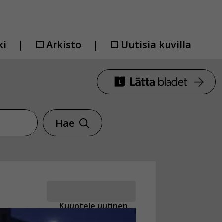
ki
Arkisto
Uutisia kuvilla
Hae
Kuuntele uutinen