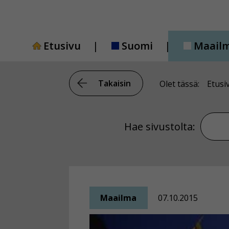
Siirry
sisältöön
Etusivu
Suomi
Maail
Takaisin
Olet tässä:
Etusi
Hae si
Hae sivustolta:
Maailma
07.10.2015