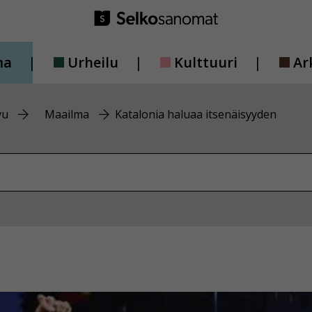
ma
Urheilu
Kulttuuri
Ar
vu
Maailma
Katalonia haluaa itsenäisyyden
vustolta