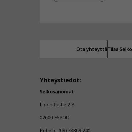
Ota yhteyttä
Tilaa Sel
Yhteystiedot:
Selkosanomat
Linnoitustie 2 B
02600 ESPOO
Puhelin: (09) 34809 240