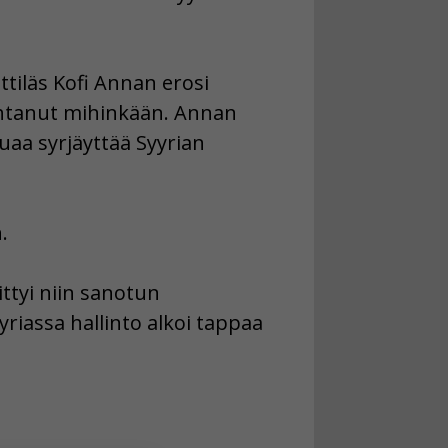
ettiläs Kofi Annan erosi
htanut mihinkään. Annan
luaa syrjäyttää Syyrian
.
ittyi niin sanotun
riassa hallinto alkoi tappaa