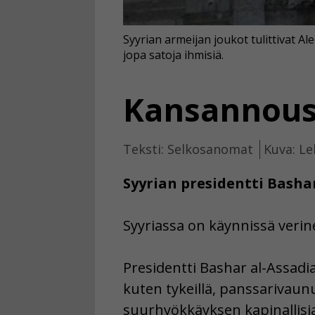
Syyrian armeijan joukot tulittivat Al
jopa satoja ihmisiä.
Kansannousu
Teksti: Selkosanomat
Kuva: Le
Syyrian presidentti Basha
Syyriassa on käynnissä verinen
Presidentti Bashar al-Assadi
kuten tykeillä, panssarivaunuil
suurhyökkäyksen kapinallisia