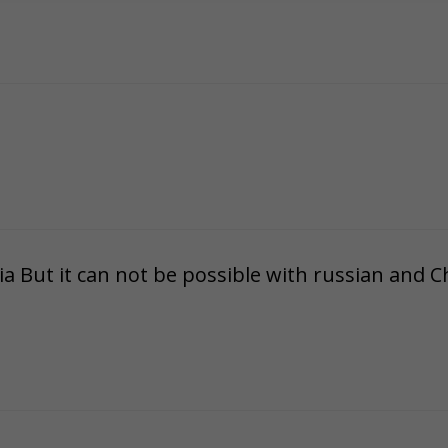
hyväksytkö näiden evästeiden käytön.
ria But it can not be possible with russian and