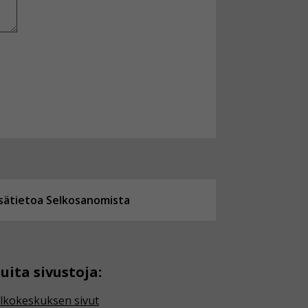
isätietoa Selkosanomista
uita sivustoja:
lkokeskuksen sivut