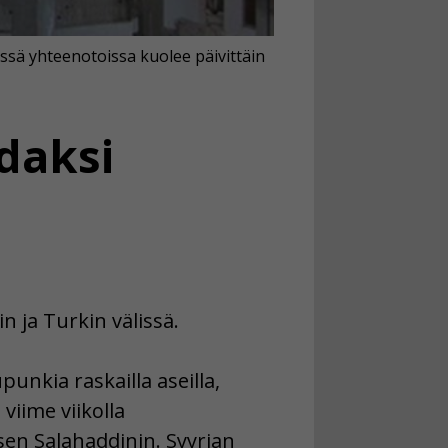
issä yhteenotoissa kuolee päivittäin
daksi
in ja Turkin välissä.
unkia raskailla aseilla,
 viime viikolla
sen Salahaddinin. Syyrian