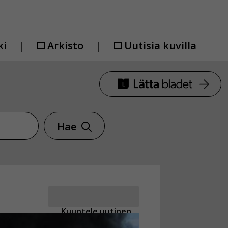
ki
Arkisto
Uutisia kuvilla
Hae
Kuuntele uutinen