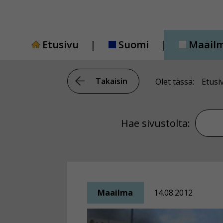
Siirry
sisältöön
Etusivu
Suomi
Maail
Takaisin
Olet tässä:
Etusi
Hae si
Hae sivustolta:
Maailma
14.08.2012