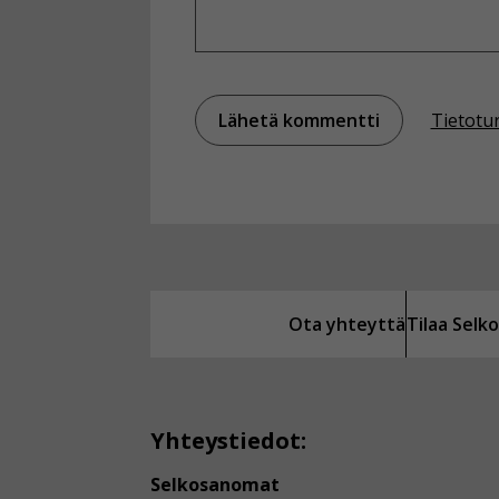
Tietotu
Ota yhteyttä
Tilaa Sel
Yhteystiedot:
Selkosanomat