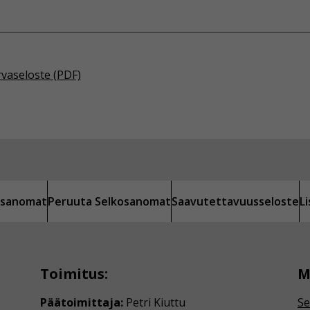
rvaseloste (PDF)
kosanomat
Peruuta Selkosanomat
Saavutettavuusseloste
L
Toimitus:
M
Päätoimittaja:
Petri Kiuttu
Se