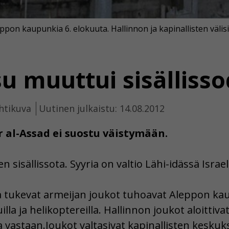
eppon kaupunkia 6. elokuuta. Hallinnon ja kapinallisten välis
 muuttui sisällisso
htikuva
Uutinen julkaistu: 14.08.2012
r al-Assad ei suostu väistymään.
 sisällissota. Syyria on valtio Lähi-idässä Israel
a tukevat armeijan joukot tuhoavat Aleppon kaup
la ja helikoptereilla. Hallinnon joukot aloittivat
 vastaan.Joukot valtasivat kapinallisten keskuk