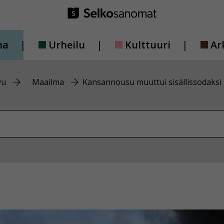
ma
Urheilu
Kulttuuri
Ar
vu
Maailma
Kansannousu muuttui sisällissodaksi
vustolta