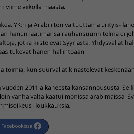
i viime viikolla maasta.
ikea. YK:n ja Arabiliiton valtuuttama erityis- läh
an hänen laatimansa rauhansuunnitelma ei jo
toja, jotka kiistelevät Syyriasta. Yhdysvallat ha
taas tukevat hänen hallintoaan.
ja toimia, kun suurvallat kinastelevat keskenään
sa vuoden 2011 alkaneesta kansannoususta. Se li
loin vanha valta kaatui monissa arabimaissa. Syy
ihmisoikeus- loukkauksia.
a Facebookissa