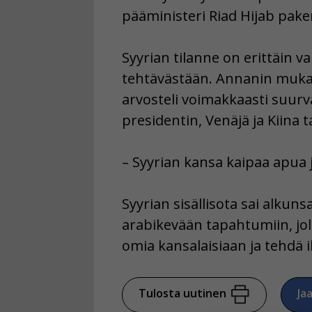
pääministeri Riad Hijab paken
Syyrian tilanne on erittäin va
tehtävästään. Annanin muka
arvosteli voimakkaasti suurval
presidentin, Venäjä ja Kiina 
– Syyrian kansa kaipaa apua 
Syyrian sisällisota sai alkun
arabikevään tapahtumiin, jol
omia kansalaisiaan ja tehdä 
Tulosta uutinen
Ja