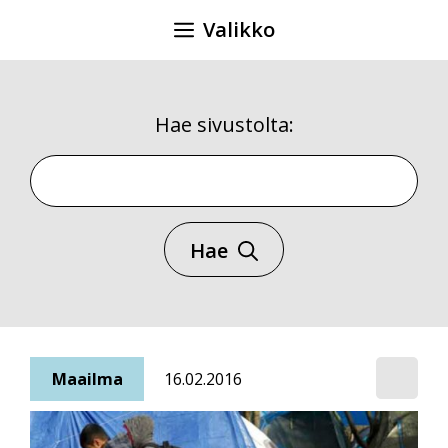
Siirry
Valikko
sisältöön
Hae sivustolta:
Hae sivustolta
Hae
Maailma
16.02.2016